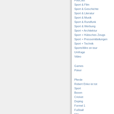
PodCast
Sport & Film
Sport & Geschichte
Sport & Literatur
Sport & Musik
Sport & Rundfunk
Sport & Werbung
Sport + Architektur
Sport + Hübsches Zeugs
Sport + Pressemitteilungen
Sport + Technik
SportsWire on tour
Umfrage
Video
Games
Poker
Pferde
Robert Enke ist tot
Sport
Boxen
Cricket
Doping
Formel 1
Fußball