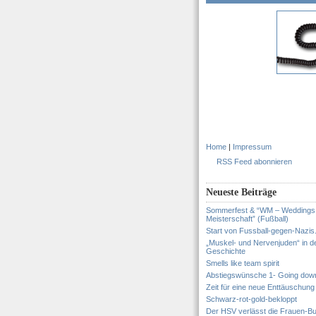
Home
|
Impressum
RSS Feed abonnieren
Neueste Beiträge
Sommerfest & “WM – Weddings
Meisterschaft” (Fußball)
Start von Fussball-gegen-Nazis
„Muskel- und Nervenjuden“ in d
Geschichte
Smells like team spirit
Abstiegswünsche 1- Going dow
Zeit für eine neue Enttäuschung
Schwarz-rot-gold-bekloppt
Der HSV verlässt die Frauen-Bu