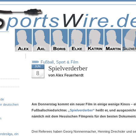
Fußball
,
Sport & Film
Spielverderber
JUN
8
von Alex Feuerherdt
.de
Am Donnerstag kommt ein neuer Film in einige wenige Kinos – ei
er deutschen
Fußballschiedsrichter.
„Spielverderber“
heißt er, und ausgezeich
nämlich mit dem Hessischen Filmpreis für den besten Dokumenta
n
Drei Referees haben Georg Nonnenmacher, Henning Drechsler und se
ndesliga, ein