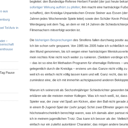
begleitet: den Bundesliga-Referee Herbert Fandel (der just heute beka
sofortiger Wirkung aufhört zu pfeifen
; ihm macht eine hartnäckige Fuß
ro aus
schaffen), den Kreisliga-Unparteiischen Oreste Steiner aus Essen (der
Jahren jedes Wochenende Spiele leitet) sowie den Schüler Kevin Prösd
denburg
Werdegang seit dem Tag, an dem er mit 14 Jahren die Schiedsrichterpr
el Tel Aviv in
Filmemachern mitverfolgt worden ist.
Die
bisherigen Besprechungen
des Streifens fallen durchweg positiv a
ndet –
ssenschaft
Ich bin schon sehr gespannt. Von 1985 bis 2005 habe ich schließlich sel
Penthouse
den Mund genommen, bis ich wegen einer hartnäckigen Meniskusverl
mein rechtes Knie nicht noch weiter zu ruinieren. (Seitdem verdinge ic
– das ist so eine Art Methadon-Programm für ehemalige Referees – und
gelegentlich durch die Kreisliga – erstens um das Ganze nicht völlig zu
n Tag Pause
weil ich es einfach nicht völlig lassen kann und will. Ganz recht, das is
zumindest eine, die ich mit immerhin achtzigtausend anderen Bekloppten
Warum ich seinerzeit als Sechzehnjähriger Schiedsrichter geworden bi
erklären wie die meisten meiner Kollegen. Was ich noch weiß, ist, dass i
Spieler war, der zwar viel Spaß am Kicken, aber den Ball nicht gerade
in einem B-Jugend-Spiel der (sehr junge) Schiri zwei Elfmeter gegen mich
höchstwahrscheinlich berechtigt waren, was ich damals aber partout ni
ich in meinem jugendlichen Trotz: Das kann ich besser als der. Vielleic
einfach nur ein zutiefst autoritärer Charakter; das mögen andere beurtei