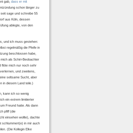
nnt gab,
dass er mit
entzündung schon länger zu
 seit sage und schreibe 55
orf aus Köln, dessen
üfung ablegte, von den
us, und ich muss gestehen:
bst regelmäßig die Pfeife in
etzung beschlossen habe,
h mich als Schiri-Beobachter
 flöte mich nur noch sehr
 verlernen, und zweitens,
t eine seltsame Sucht, aber
 in diesem Land teile.)
n, kann ich so wenig
ch ein extrem limitierter
 zum Freund hatte. Als dann
 pfiff (die
cht einsehen wollte), dachte
ht schlummert(e) in mir auch
len. (Die Kollegin Elke