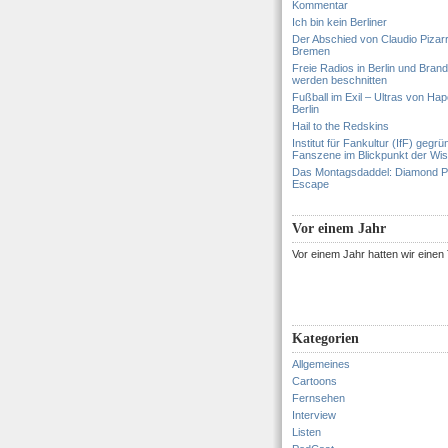
Kommentar
Ich bin kein Berliner
Der Abschied von Claudio Pizar
Bremen
Freie Radios in Berlin und Bran
werden beschnitten
Fußball im Exil – Ultras von Hapo
Berlin
Hail to the Redskins
Institut für Fankultur (IfF) gegrü
Fanszene im Blickpunkt der Wi
Das Montagsdaddel: Diamond 
Escape
Vor einem Jahr
Vor einem Jahr hatten wir eine
Kategorien
Allgemeines
Cartoons
Fernsehen
Interview
Listen