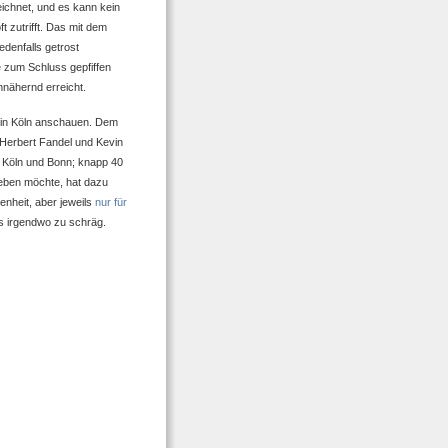
ichnet, und es kann kein
 zutrifft. Das mit dem
denfalls getrost
e zum Schluss gepfiffen
nnähernd erreicht.
 in Köln anschauen. Dem
Herbert Fandel und Kevin
s Köln und Bonn; knapp 40
geben möchte, hat dazu
enheit, aber jeweils
nur für
os irgendwo zu schräg.