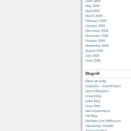
June 2009
May 2009
April 2009
March 2009
February 2009
January 2009
December 2008
November 2008
October 2008
September 2008
August 2008
July 2008
June 2008
Blogroll
Elkes alt-mulig
hooptrick – GameProject
Jesse Blogsport
kraussblog
Lains Blog
Lizas Welt
olaf sundermeyer
RA-Blog
Rezepte zum Vollfressen
Sauzwergs Gimletti
Teerlunge-Blog