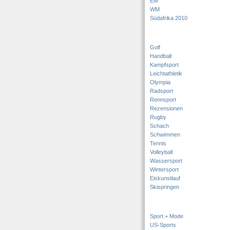
EM
WM
Südafrika 2010
Golf
Handball
Kampfsport
Leichtathletik
Olympia
Radsport
Rennsport
Rezensionen
Rugby
Schach
Schwimmen
Tennis
Volleyball
Wassersport
Wintersport
Eiskunstlauf
Skispringen
Sport + Mode
US-Sports