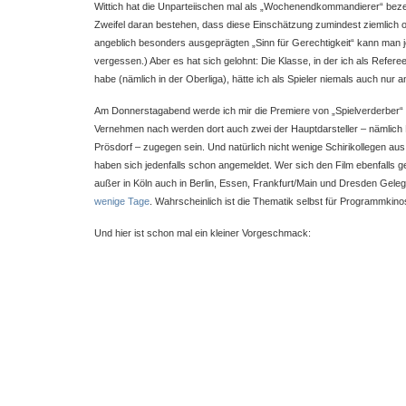
Wittich hat die Unparteiischen mal als „Wochenendkommandierer“ beze
Zweifel daran bestehen, dass diese Einschätzung zumindest ziemlich oft
angeblich besonders ausgeprägten „Sinn für Gerechtigkeit“ kann man je
vergessen.) Aber es hat sich gelohnt: Die Klasse, in der ich als Refere
habe (nämlich in der Oberliga), hätte ich als Spieler niemals auch nur a
Am Donnerstagabend werde ich mir die Premiere von „Spielverderber“
Vernehmen nach werden dort auch zwei der Hauptdarsteller – nämlich 
Prösdorf – zugegen sein. Und natürlich nicht wenige Schirikollegen au
haben sich jedenfalls schon angemeldet. Wer sich den Film ebenfalls 
außer in Köln auch in Berlin, Essen, Frankfurt/Main und Dresden Geleg
wenige Tage
. Wahrscheinlich ist die Thematik selbst für Programmkin
Und hier ist schon mal ein kleiner Vorgeschmack: