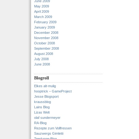
June 2009
May 2009
April 2009
March 2009
February 2009
January 2009
December 2008
November 2008
October 2008
September 2008
August 2008
July 2008
June 2008
Blogroll
Elkes alt-mulig
hooptrick – GameProject
Jesse Blogsport
kraussblog
Lains Blog
Lizas Welt
olaf sundermeyer
RA-Blog
Rezepte zum Vollfressen
Sauzwergs Gimletti
Teerlunge-Blog