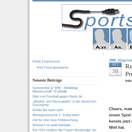
Allgeme
Home
|
Impressum
Re
OCT
RSS Feed abonnieren
30
Pr
Neueste Beiträge
von
Sommerfest & “WM – Weddings
Meisterschaft” (Fußball)
Start von Fussball-gegen-Nazis.de
„Muskel- und Nervenjuden“ in der deutschen
Geschichte
Cheers, mate
Smells like team spirit
einem Spiel 
Abstiegswünsche 1- Going down
Zeit für eine neue Enttäuschung
bereits jetz
Schwarz-rot-gold-bekloppt
Welt hat.
Der HSV verlässt die Frauen-Bundesliga, ein