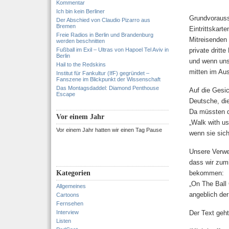
Kommentar
Ich bin kein Berliner
Grundvorauss
Der Abschied von Claudio Pizarro aus
Bremen
Eintrittskart
Freie Radios in Berlin und Brandenburg
Mitreisenden 
werden beschnitten
Fußball im Exil – Ultras von Hapoel Tel Aviv in
private dritt
Berlin
und wenn uns
Hail to the Redskins
mitten im Au
Institut für Fankultur (IfF) gegründet –
Fanszene im Blickpunkt der Wissenschaft
Das Montagsdaddel: Diamond Penthouse
Auf die Gesic
Escape
Deutsche, die
Da müssten di
Vor einem Jahr
„Walk with us
Vor einem Jahr hatten wir einen Tag Pause
wenn sie sich
Unsere Verwei
dass wir zum
Kategorien
bekommen:
„On The Ball 
Allgemeines
angeblich der
Cartoons
Fernsehen
Interview
Der Text geht
Listen