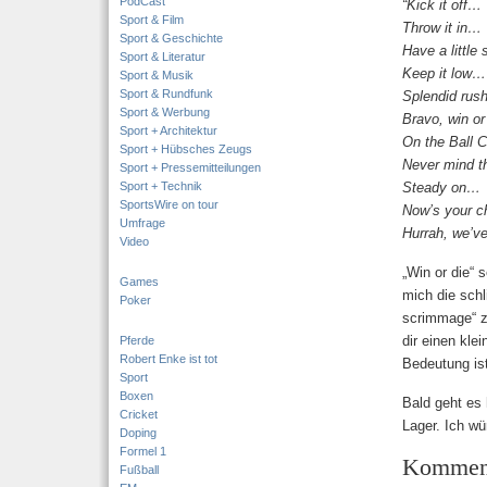
PodCast
“Kick it off…
Sport & Film
Throw it in…
Sport & Geschichte
Have a littl
Sport & Literatur
Keep it low…
Sport & Musik
Sport & Rundfunk
Splendid ru
Sport & Werbung
Bravo, win o
Sport + Architektur
On the Ball 
Sport + Hübsches Zeugs
Never mind 
Sport + Pressemitteilungen
Sport + Technik
Steady on…
SportsWire on tour
Now’s your 
Umfrage
Hurrah, we’v
Video
„Win or die“ 
Games
mich die schl
Poker
scrimmage“ zu
dir einen kle
Pferde
Robert Enke ist tot
Bedeutung ist
Sport
Boxen
Bald geht es 
Cricket
Lager. Ich wü
Doping
Formel 1
Kommen
Fußball