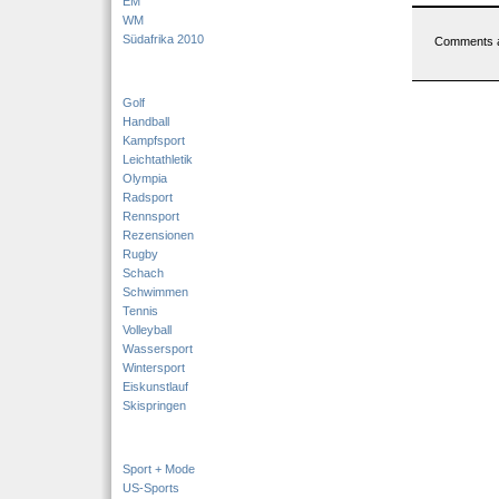
EM
WM
Südafrika 2010
Comments a
Golf
Handball
Kampfsport
Leichtathletik
Olympia
Radsport
Rennsport
Rezensionen
Rugby
Schach
Schwimmen
Tennis
Volleyball
Wassersport
Wintersport
Eiskunstlauf
Skispringen
Sport + Mode
US-Sports