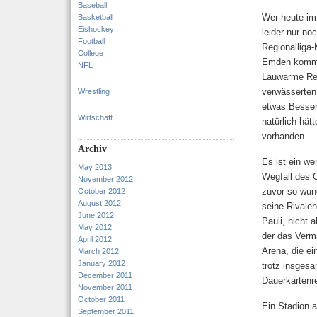
Baseball
Wer heute im 
Basketball
Eishockey
leider nur no
Football
Regionalliga-
College
Emden komm
NFL
Lauwarme Rest
verwässerten
Wrestling
etwas Besser
Wirtschaft
natürlich hät
vorhanden.
Archiv
Es ist ein we
May 2013
Wegfall des O
November 2012
zuvor so wun
October 2012
August 2012
seine Rivale
June 2012
Pauli, nicht 
May 2012
der das Verma
April 2012
Arena, die ei
March 2012
January 2012
trotz insges
December 2011
Dauerkartenr
November 2011
October 2011
Ein Stadion a
September 2011