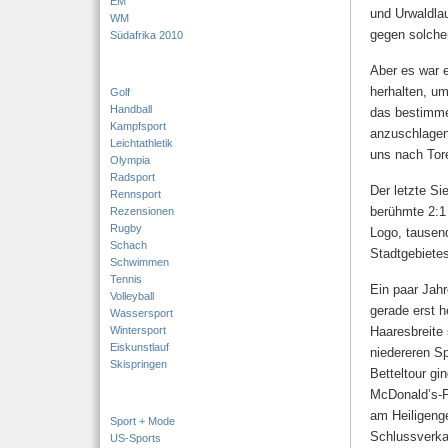
EM
und Urwaldla
WM
gegen solche
Südafrika 2010
Aber es war e
herhalten, um
Golf
Handball
das bestimme
Kampfsport
anzuschlagen 
Leichtathletik
uns nach Tor
Olympia
Radsport
Der letzte Si
Rennsport
berühmte 2:1
Rezensionen
Rugby
Logo, tausen
Schach
Stadtgebietes
Schwimmen
Tennis
Ein paar Jahr
Volleyball
gerade erst h
Wassersport
Wintersport
Haaresbreite
Eiskunstlauf
niedereren Sp
Skispringen
Betteltour gi
McDonald’s-F
am Heiligenge
Sport + Mode
Schlussverk
US-Sports