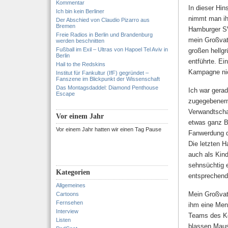
Kommentar
In dieser Hin
Ich bin kein Berliner
nimmt man ihn
Der Abschied von Claudio Pizarro aus
Bremen
Hamburger SV
Freie Radios in Berlin und Brandenburg
mein Großvat
werden beschnitten
Fußball im Exil – Ultras von Hapoel Tel Aviv in
großen hellg
Berlin
entführte. Ei
Hail to the Redskins
Kampagne nic
Institut für Fankultur (IfF) gegründet –
Fanszene im Blickpunkt der Wissenschaft
Das Montagsdaddel: Diamond Penthouse
Ich war gera
Escape
zugegebenerm
Verwandtscha
Vor einem Jahr
etwas ganz Be
Vor einem Jahr hatten wir einen Tag Pause
Fanwerdung d
Die letzten 
auch als Kind
sehnsüchtig 
Kategorien
entsprechend 
Allgemeines
Mein Großvate
Cartoons
Fernsehen
ihm eine Men
Interview
Teams des Ko
Listen
blassen Maus