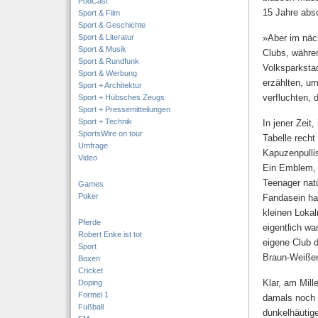
PodCast
15 Jahre abs
Sport & Film
Sport & Geschichte
Sport & Literatur
»Aber im näch
Sport & Musik
Clubs, währe
Sport & Rundfunk
Volksparksta
Sport & Werbung
erzählten, u
Sport + Architektur
verfluchten,
Sport + Hübsches Zeugs
Sport + Pressemitteilungen
Sport + Technik
In jener Zeit
SportsWire on tour
Tabelle rech
Umfrage
Kapuzenpulli
Video
Ein Emblem, d
Teenager nat
Games
Poker
Fandasein hat
kleinen Lokal
Pferde
eigentlich w
Robert Enke ist tot
eigene Club d
Sport
Braun-Weiße
Boxen
Cricket
Klar, am Mil
Doping
Formel 1
damals noch s
Fußball
dunkelhäutig