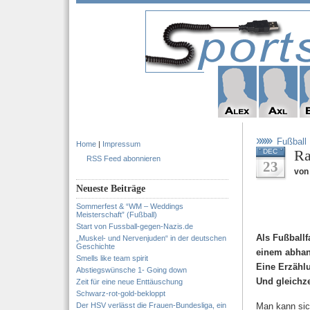
Fußball
Home
|
Impressum
Ra
DEC
RSS Feed abonnieren
23
von
Neueste Beiträge
Sommerfest & “WM – Weddings
Meisterschaft” (Fußball)
Start von Fussball-gegen-Nazis.de
Als Fußballf
„Muskel- und Nervenjuden“ in der deutschen
Geschichte
einem abha
Smells like team spirit
Eine Erzähl
Abstiegswünsche 1- Going down
Und gleichze
Zeit für eine neue Enttäuschung
Schwarz-rot-gold-bekloppt
Der HSV verlässt die Frauen-Bundesliga, ein
Man kann sich