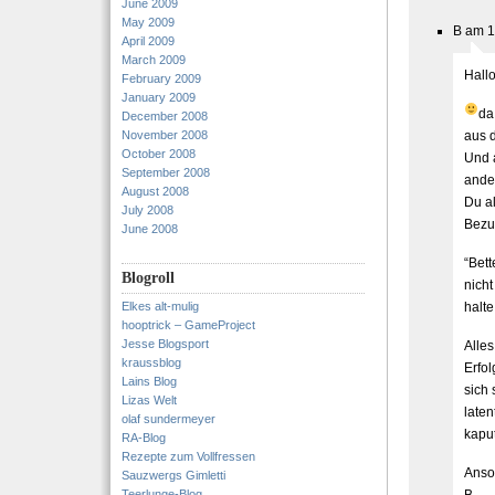
June 2009
May 2009
B am 1
April 2009
March 2009
Hallo
February 2009
January 2009
da
December 2008
November 2008
aus d
October 2008
Und 
September 2008
ander
August 2008
Du al
July 2008
Bezug
June 2008
“Bett
Blogroll
nicht
Elkes alt-mulig
halte
hooptrick – GameProject
Jesse Blogsport
Alles
kraussblog
Erfo
Lains Blog
sich
Lizas Welt
laten
olaf sundermeyer
kaput
RA-Blog
Rezepte zum Vollfressen
Anso
Sauzwergs Gimletti
Teerlunge-Blog