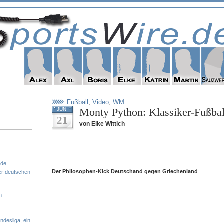
Fußball
,
Video
,
WM
Monty Python: Klassiker-Fußbal
JUN
21
von Elke Wittich
.de
Der Philosophen-Kick Deutschand gegen Griechenland
er deutschen
n
ndesliga, ein