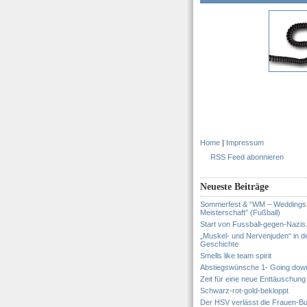
Home
|
Impressum
RSS Feed abonnieren
Neueste Beiträge
Sommerfest & “WM – Weddings
Meisterschaft” (Fußball)
Start von Fussball-gegen-Nazis
„Muskel- und Nervenjuden“ in d
Geschichte
Smells like team spirit
Abstiegswünsche 1- Going dow
Zeit für eine neue Enttäuschung
Schwarz-rot-gold-bekloppt
Der HSV verlässt die Frauen-Bu