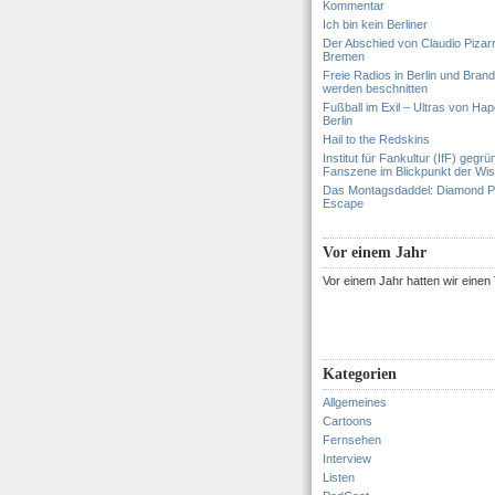
Kommentar
Ich bin kein Berliner
Der Abschied von Claudio Pizar
Bremen
Freie Radios in Berlin und Bran
werden beschnitten
Fußball im Exil – Ultras von Hapo
Berlin
Hail to the Redskins
Institut für Fankultur (IfF) gegrü
Fanszene im Blickpunkt der Wi
Das Montagsdaddel: Diamond 
Escape
Vor einem Jahr
Vor einem Jahr hatten wir eine
Kategorien
Allgemeines
Cartoons
Fernsehen
Interview
Listen