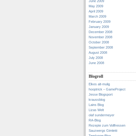
June 2009
May 2009
April 2009
March 2009
February 2009
January 2009
December 2008
November 2008
October 2008
September 2008
August 2008
July 2008
June 2008
Blogroll
Elkes alt-mulig
hooptrick – GameProject
Jesse Blogsport
kraussblog
Lains Blog
Lizas Welt
olaf sundermeyer
RA-Blog
Rezepte zum Vollfressen
Sauzwergs Gimletti
Teerlunge-Blog