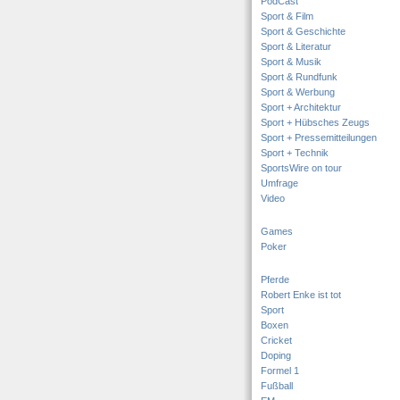
PodCast
Sport & Film
Sport & Geschichte
Sport & Literatur
Sport & Musik
Sport & Rundfunk
Sport & Werbung
Sport + Architektur
Sport + Hübsches Zeugs
Sport + Pressemitteilungen
Sport + Technik
SportsWire on tour
Umfrage
Video
Games
Poker
Pferde
Robert Enke ist tot
Sport
Boxen
Cricket
Doping
Formel 1
Fußball