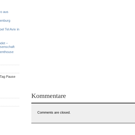
ro aus
denburg
el Tel Aviv in
ndet –
ssenschaft
Penthouse
n Tag Pause
Kommentare
Comments are closed.