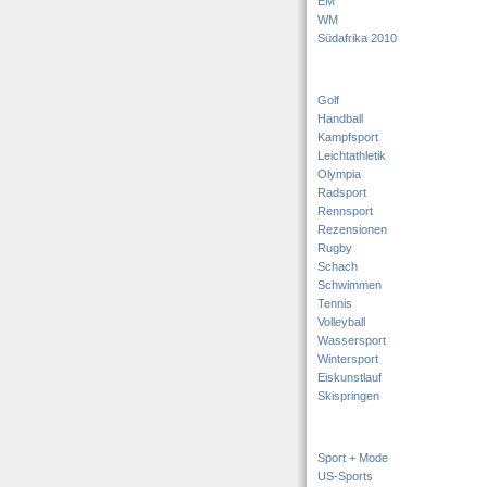
EM
WM
Südafrika 2010
Golf
Handball
Kampfsport
Leichtathletik
Olympia
Radsport
Rennsport
Rezensionen
Rugby
Schach
Schwimmen
Tennis
Volleyball
Wassersport
Wintersport
Eiskunstlauf
Skispringen
Sport + Mode
US-Sports