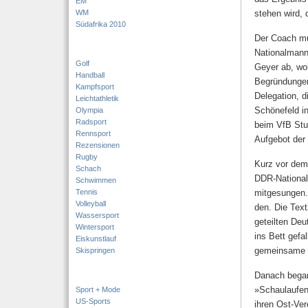
EM
WM
stehen wird, 
Südafrika 2010
Der Coach mu
Nationalmanns
Golf
Geyer ab, wo
Handball
Begründun­gen
Kampfsport
Delegation, d
Leichtathletik
Schönefeld in
Olympia
Radsport
beim VfB Stu
Rennsport
Aufgebot der
Rezensionen
Rugby
Kurz vor dem 
Schach
DDR-Nationalh
Schwimmen
Tennis
mitgesungen.
Volleyball
den. Die Text
Wassersport
geteilten De
Wintersport
ins Bett gefa
Eiskunstlauf
gemeinsame f
Skispringen
Danach began
»Schaulaufen 
Sport + Mode
US-Sports
ihren Ost-Ver