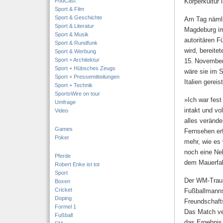
PodCast
Körperkultur i
Sport & Film
Sport & Geschichte
Am Tag nämli
Sport & Literatur
Magdeburg im
Sport & Musik
autoritären F
Sport & Rundfunk
wird, bereit
Sport & Werbung
Sport + Architektur
15. November
Sport + Hübsches Zeugs
wäre sie im 
Sport + Pressemitteilungen
Italien gereist
Sport + Technik
SportsWire on tour
»Ich war fest
Umfrage
intakt und vo
Video
alles veränd
Games
Fernsehen erf
Poker
mehr, wie es 
noch eine Neb
Pferde
dem Mauerfall
Robert Enke ist tot
Sport
Der WM-Traum 
Boxen
Cricket
Fußballmanns
Doping
Freundschaft
Formel 1
Das Match ve
Fußball
das Ergebnis 