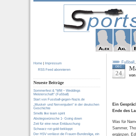
Fußball
Home
|
Impressum
Ma
DEC
RSS Feed abonnieren
24
von
Neueste Beiträge
Sommerfest & “WM – Weddings
Meisterschaft” (Fußball)
Start von Fussball-gegen-Nazis.de
Ein Gespräch
„Muskel- und Nervenjuden“ in der deutschen
Geschichte
Ende des La
Smells like team spirit
Abstiegswünsche 1- Going down
Was für Name
Zeit für eine neue Enttäuschung
Sammer, Thoma
Schwarz-rot-gold-bekloppt
Der HSV verlässt die Frauen-Bundesliga, ein
ergänzen. Ed