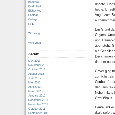
Baseball
unsere Jungs
Basketball
heute. Er sel
Eishockey
Vogel zum Be
Football
College
aufgenomme
NFL
Ein Grund daf
Wrestling
Geyers. Unte
und Trainerko
Wirtschaft
aber steht. 
als Gesellsch
Archiv
Decknamen »H
May 2013
darüber auss
November 2012
October 2012
Geyer ging na
August 2012
zunächst als 
June 2012
Cottbus für d
May 2012
April 2012
der Lausitz« 
March 2012
Neben Hans Ma
January 2012
Ostfußballs.
December 2011
November 2011
Heute lebt er
October 2011
dazu sofort w
September 2011