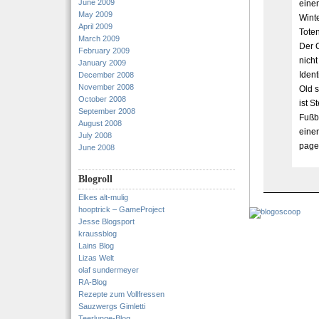
June 2009
einem
May 2009
Winte
April 2009
Tote
March 2009
Der 
February 2009
nicht
January 2009
Ident
December 2008
November 2008
Old s
October 2008
ist S
September 2008
Fußb
August 2008
eine
July 2008
page
June 2008
Blogroll
Elkes alt-mulig
hooptrick – GameProject
Jesse Blogsport
kraussblog
Lains Blog
Lizas Welt
olaf sundermeyer
RA-Blog
Rezepte zum Vollfressen
Sauzwergs Gimletti
Teerlunge-Blog