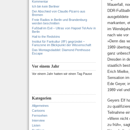
Kommentar
Mauerfall, n
Ich bin kein Berliner
DDR-Fußballna
Der Abschied von Claudio Pizarro aus
Bremen
ausgebildete 
Freie Radios in Berlin und Brandenburg
markanten, e
werden beschnitten
Fußball im Exil – Ultras von Hapoel Tel Aviv in
im Wendejahr 
Berlin
nach wie vor 
Hail to the Redskins
»Denn das wa
Institut für Fankultur (IfF) gegründet –
Fanszene im Blickpunkt der Wissenschaft
1989 übertrag
Das Montagsdaddel: Diamond Penthouse
ganz unbesch
Escape
Dresden in d
staatlich be­
Vor einem Jahr
Erich Mielke,
Vor einem Jahr hatten wir einen Tag Pause
Sensation im
Ede Geyer, in
1989 viel un
Kategorien
Geyers Elf ha
Allgemeines
zu qualifizie
Cartoons
Teilnahme ei
Fernsehen
»Wenn nicht 
Interview
zu früh«, sag
Listen