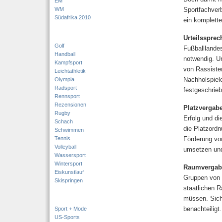
EM
WM
Sportfachver
Südafrika 2010
ein komplet
Urteilsspre
Golf
Fußballlande
Handball
notwendig. Un
Kampfsport
von Rassiste
Leichtathletik
Nachholspiele
Olympia
Radsport
festgeschrieb
Rennsport
Rezensionen
Platzvergab
Rugby
Erfolg und di
Schach
die Platzord
Schwimmen
Tennis
Förderung von
Volleyball
umsetzen und
Wassersport
Wintersport
Raumvergabe
Eiskunstlauf
Gruppen von 
Skispringen
staatlichen 
müssen. Sich
benachteiligt
Sport + Mode
US-Sports