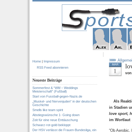
Allgeme
Home
|
Impressum
lo
MAR
RSS Feed abonnieren
1
von 
Neueste Beiträge
Sommerfest & “WM – Weddings
Meisterschaft” (Fußball)
Start von Fussball-gegen-Nazis.de
Als Reakt
„Muskel- und Nervenjuden“ in der deutschen
Geschichte
in Stadien u
Smells like team spirit
love sport, 
Abstiegswünsche 1- Going down
im Wortlaut
Zeit für eine neue Enttäuschung
Schwarz-rot-gold-bekloppt
Der HSV verlässt die Frauen-Bundesliga, ein
“Ob Aerobic, 