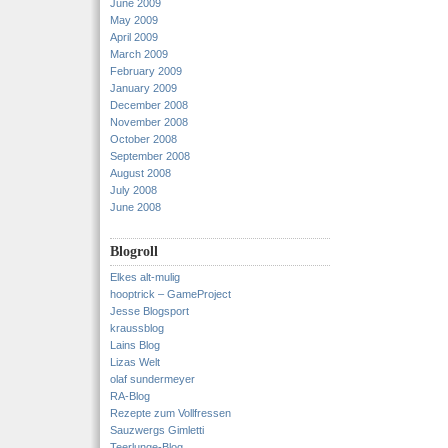
June 2009
May 2009
April 2009
March 2009
February 2009
January 2009
December 2008
November 2008
October 2008
September 2008
August 2008
July 2008
June 2008
Blogroll
Elkes alt-mulig
hooptrick – GameProject
Jesse Blogsport
kraussblog
Lains Blog
Lizas Welt
olaf sundermeyer
RA-Blog
Rezepte zum Vollfressen
Sauzwergs Gimletti
Teerlunge-Blog