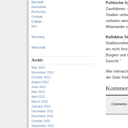
Baseball
Politische S
Basketball
Zaunfahnen, 
Eishockey
Stadien verb
Football
verboten werd
College
NFL
Miteinander s
Kollektive S
Wrestling
Stadionverbot
Wirtschaft
ein nicht hin
Bürgers und 
Archiv
Gesicht.”
May 2013
Wer mitmache
November 2012
der Seite fi
October 2012
August 2012
Kommen
June 2012
May 2012
April 2012
March 2012
Comments a
January 2012
December 2011
November 2011
October 2011
September 2011