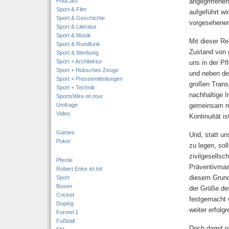
PodCast
angegriffenen
Sport & Film
aufgeführt wi
Sport & Geschichte
vorgesehenen
Sport & Literatur
Sport & Musik
Mit dieser Re
Sport & Rundfunk
Zustand von g
Sport & Werbung
Sport + Architektur
uns in der Pf
Sport + Hübsches Zeugs
und neben dem
Sport + Pressemitteilungen
großen Trans
Sport + Technik
nachhaltige I
SportsWire on tour
Umfrage
gemeinsam mi
Video
Kontinuität i
Games
Und, statt un
Poker
zu legen, sol
zivilgesellsc
Pferde
Präventivmas
Robert Enke ist tot
diesem Grund
Sport
Boxen
der Größe de
Cricket
festgemacht 
Doping
weiter erfolg
Formel 1
Fußball
Doch damit n