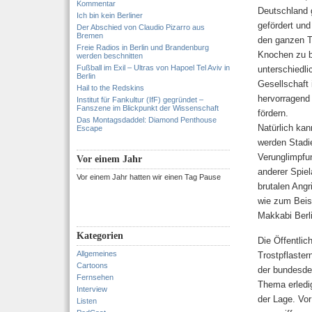
Kommentar
Deutschland g
Ich bin kein Berliner
gefördert und
Der Abschied von Claudio Pizarro aus
Bremen
den ganzen T
Freie Radios in Berlin und Brandenburg
Knochen zu b
werden beschnitten
Fußball im Exil – Ultras von Hapoel Tel Aviv in
unterschiedli
Berlin
Gesellschaft
Hail to the Redskins
hervorragend 
Institut für Fankultur (IfF) gegründet –
Fanszene im Blickpunkt der Wissenschaft
fördern.
Das Montagsdaddel: Diamond Penthouse
Natürlich ka
Escape
werden Stadi
Verunglimpfu
Vor einem Jahr
anderer Spiel
Vor einem Jahr hatten wir einen Tag Pause
brutalen Angr
wie zum Beis
Makkabi Berli
Kategorien
Die Öffentlich
Allgemeines
Trostpflaste
Cartoons
der bundesde
Fernsehen
Thema erledi
Interview
der Lage. Vor
Listen