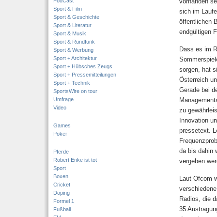
PodCast
vorhanden sei
Sport & Film
sich im Laufe
Sport & Geschichte
öffentlichen
Sport & Literatur
endgültigen 
Sport & Musik
Sport & Rundfunk
Dass es im R
Sport & Werbung
Sport + Architektur
Sommerspiele
Sport + Hübsches Zeugs
sorgen, hat s
Sport + Pressemitteilungen
Österreich un
Sport + Technik
Gerade bei d
SportsWire on tour
Umfrage
Managementau
Video
zu gewährleis
Innovation un
Games
pressetext. L
Poker
Frequenzprobl
da bis dahin
Pferde
Robert Enke ist tot
vergeben wer
Sport
Boxen
Laut Ofcom w
Cricket
verschiedene
Doping
Radios, die 
Formel 1
35 Austragun
Fußball