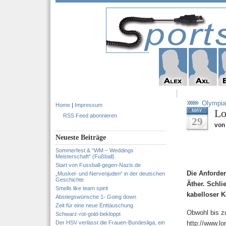
Olympia
Home
|
Impressum
Lo
MAY
RSS Feed abonnieren
29
von 
Neueste Beiträge
Sommerfest & “WM – Weddings
Meisterschaft” (Fußball)
Start von Fussball-gegen-Nazis.de
Die Anforde
„Muskel- und Nervenjuden“ in der deutschen
Geschichte
Äther. Schli
Smells like team spirit
kabelloser 
Abstiegswünsche 1- Going down
Zeit für eine neue Enttäuschung
Obwohl bis z
Schwarz-rot-gold-bekloppt
Der HSV verlässt die Frauen-Bundesliga, ein
http://www.lo