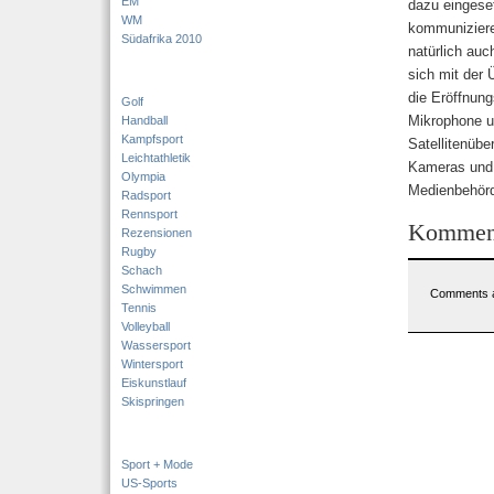
EM
dazu eingese
WM
kommunizieren
Südafrika 2010
natürlich auc
sich mit der 
die Eröffnung
Golf
Mikrophone u
Handball
Kampfsport
Satellitenübe
Leichtathletik
Kameras und 
Olympia
Medienbehör
Radsport
Rennsport
Kommen
Rezensionen
Rugby
Schach
Schwimmen
Comments a
Tennis
Volleyball
Wassersport
Wintersport
Eiskunstlauf
Skispringen
Sport + Mode
US-Sports