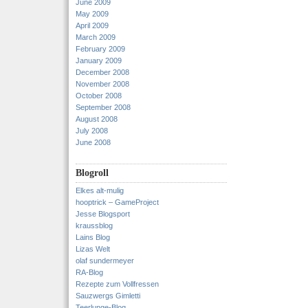
June 2009
May 2009
April 2009
March 2009
February 2009
January 2009
December 2008
November 2008
October 2008
September 2008
August 2008
July 2008
June 2008
Blogroll
Elkes alt-mulig
hooptrick – GameProject
Jesse Blogsport
kraussblog
Lains Blog
Lizas Welt
olaf sundermeyer
RA-Blog
Rezepte zum Vollfressen
Sauzwergs Gimletti
Teerlunge-Blog