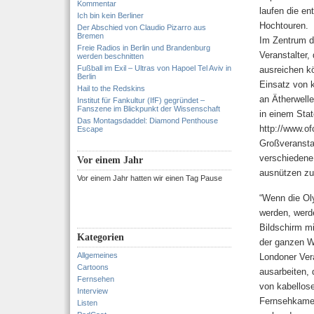
Kommentar
laufen die en
Ich bin kein Berliner
Hochtouren.
Der Abschied von Claudio Pizarro aus
Bremen
Im Zentrum d
Freie Radios in Berlin und Brandenburg
Veranstalter
werden beschnitten
Fußball im Exil – Ultras von Hapoel Tel Aviv in
ausreichen k
Berlin
Einsatz von 
Hail to the Redskins
an Ätherwelle
Institut für Fankultur (IfF) gegründet –
Fanszene im Blickpunkt der Wissenschaft
in einem Sta
Das Montagsdaddel: Diamond Penthouse
http://www.of
Escape
Großveransta
verschiedene
Vor einem Jahr
ausnützen zu
Vor einem Jahr hatten wir einen Tag Pause
“Wenn die Ol
werden, werd
Bildschirm mi
Kategorien
der ganzen W
Allgemeines
Londoner Ver
Cartoons
ausarbeiten, 
Fernsehen
von kabellose
Interview
Fernsehkamer
Listen