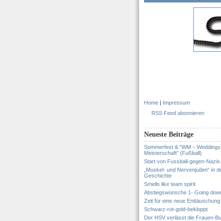
Home
|
Impressum
RSS Feed abonnieren
Neueste Beiträge
Sommerfest & “WM – Weddings
Meisterschaft” (Fußball)
Start von Fussball-gegen-Nazis
„Muskel- und Nervenjuden“ in d
Geschichte
Smells like team spirit
Abstiegswünsche 1- Going dow
Zeit für eine neue Enttäuschung
Schwarz-rot-gold-bekloppt
Der HSV verlässt die Frauen-Bu