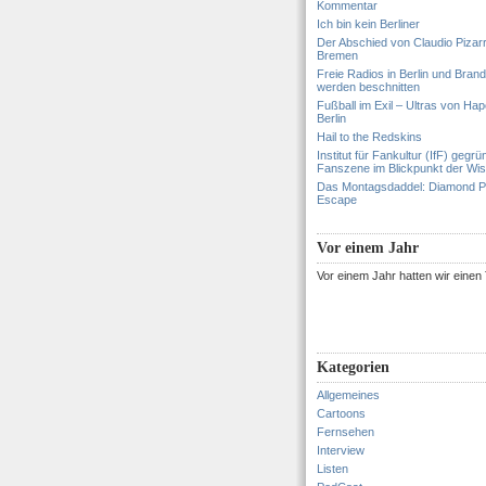
Kommentar
Ich bin kein Berliner
Der Abschied von Claudio Pizar
Bremen
Freie Radios in Berlin und Bran
werden beschnitten
Fußball im Exil – Ultras von Hapo
Berlin
Hail to the Redskins
Institut für Fankultur (IfF) gegrü
Fanszene im Blickpunkt der Wi
Das Montagsdaddel: Diamond 
Escape
Vor einem Jahr
Vor einem Jahr hatten wir eine
Kategorien
Allgemeines
Cartoons
Fernsehen
Interview
Listen