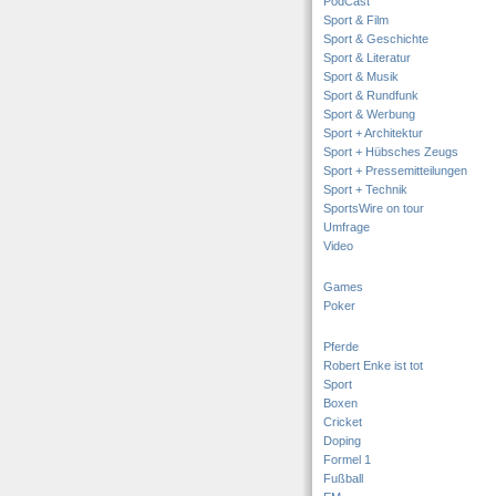
PodCast
Sport & Film
Sport & Geschichte
Sport & Literatur
Sport & Musik
Sport & Rundfunk
Sport & Werbung
Sport + Architektur
Sport + Hübsches Zeugs
Sport + Pressemitteilungen
Sport + Technik
SportsWire on tour
Umfrage
Video
Games
Poker
Pferde
Robert Enke ist tot
Sport
Boxen
Cricket
Doping
Formel 1
Fußball