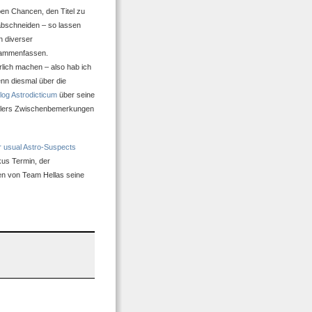
en Chancen, den Titel zu
abschneiden – so lassen
n diverser
usammenfassen.
lich machen – also hab ich
nn diesmal über die
log Astrodicticum
über seine
ftlers Zwischenbemerkungen
r usual Astro-Suspects
kus Termin, der
n von Team Hellas seine