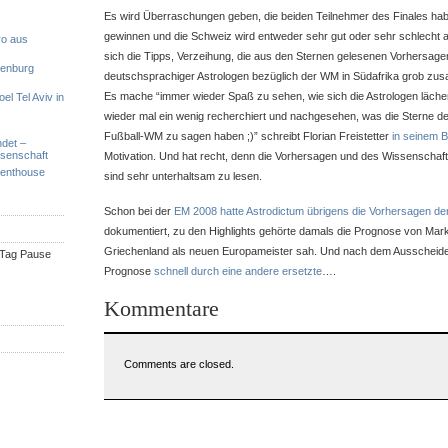
Es wird Überraschungen geben, die beiden Teilnehmer des Finales hab
gewinnen und die Schweiz wird entweder sehr gut oder sehr schlecht 
ro aus
sich die Tipps, Verzeihung, die aus den Sternen gelesenen Vorhersage
denburg
deutschsprachiger Astrologen bezüglich der WM in Südafrika grob z
Es mache “immer wieder Spaß zu sehen, wie sich die Astrologen lächer
el Tel Aviv in
wieder mal ein wenig recherchiert und nachgesehen, was die Sterne de
Fußball-WM zu sagen haben ;)” schreibt Florian Freistetter
in seinem B
ndet –
ssenschaft
Motivation. Und hat recht, denn die Vorhersagen und des Wissenscha
Penthouse
sind sehr unterhaltsam zu lesen.
Schon bei der
EM 2008 hatte Astrodictum übrigens die Vorhersagen de
dokumentiert, zu den Highlights gehörte damals die Prognose von Mar
Griechenland als neuen Europameister sah. Und nach dem Ausscheide
n Tag Pause
Prognose
schnell durch eine andere ersetzte
….
Kommentare
Comments are closed.