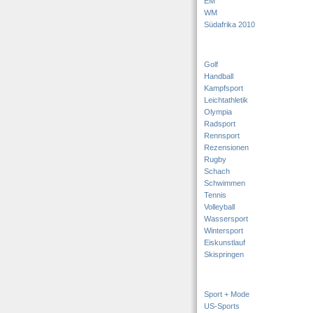
EM
WM
Südafrika 2010
Golf
Handball
Kampfsport
Leichtathletik
Olympia
Radsport
Rennsport
Rezensionen
Rugby
Schach
Schwimmen
Tennis
Volleyball
Wassersport
Wintersport
Eiskunstlauf
Skispringen
Sport + Mode
US-Sports