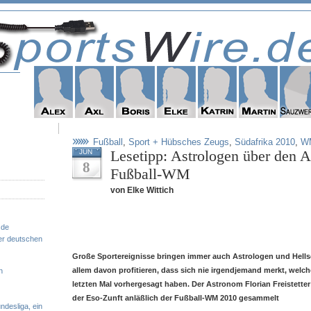
Fußball
,
Sport + Hübsches Zeugs
,
Südafrika 2010
,
W
Lesetipp: Astrologen über den 
JUN
8
Fußball-WM
von Elke Wittich
.de
er deutschen
Große Sportereignisse bringen immer auch Astrologen und Hellse
allem davon profitieren, dass sich nie irgendjemand merkt, welch
n
letzten Mal vorhergesagt haben. Der Astronom Florian Freistetter
der Eso-Zunft anläßlich der Fußball-WM 2010 gesammelt
ndesliga, ein