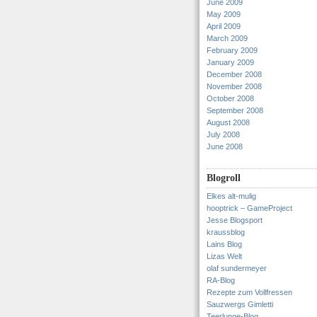
June 2009
May 2009
April 2009
March 2009
February 2009
January 2009
December 2008
November 2008
October 2008
September 2008
August 2008
July 2008
June 2008
Blogroll
Elkes alt-mulig
hooptrick – GameProject
Jesse Blogsport
kraussblog
Lains Blog
Lizas Welt
olaf sundermeyer
RA-Blog
Rezepte zum Vollfressen
Sauzwergs Gimletti
Teerlunge-Blog