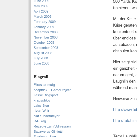
June 2009
500 Yards Kr
May 2009
trainieren, w
April 2009
March 2009
Mit der Krise
February 2009
Krise geraten
January 2009
konzentriert 
December 2008
November 2008
über endlose
October 2008
aufzubauen, 
September 2008
abspulen kan
August 2008
July 2008
Hier zeigt si
June 2008
ein ganzheitl
darum geht, e
Blogroll
Laughlin den 
Elkes alt-mulig
während man d
hooptrick – GameProject
Jesse Blogsport
Hinweise zu 
kraussblog
Lains Blog
http://www.to
Lizas Welt
olaf sundermeyer
http://total-i
RA-Blog
Rezepte zum Vollfressen
Sauzwergs Gimletti
Terry Laughl
Teerlunge-Blog