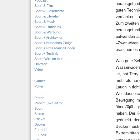
PodCast
heraus­gefun
Sport & Film
guten Technik
Sport & Geschichte
Sport & Literatur
verdanken – o
Sport & Musik
Zum zweiten 
Sport & Rundfunk
herausgefund
Sport & Werbung
aufwenden al
Sport + Architektur
»Zwar wären a
Sport + Hübsches Zeugs
Sport + Pressemitteilungen
brauchen es n
Sport + Technik
SportsWire on tour
Was gute Sch
Umfrage
Wasserwiders
Video
ist, hat Terr
mehr als nur 
Games
Poker
Laughlin ric
Weltklassesc
Pferde
Bewegung im W
Robert Enke ist tot
über 70jährig
Sport
haben. Der Ko
Boxen
Cricket
gedrückt, den
Doping
Beckenmuskula
Formel 1
Extremitäten.
Fußball
sondern eigen