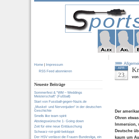
Allgeme
Home
|
Impressum
Kr
APR
RSS Feed abonnieren
23
von
Neueste Beiträge
Sommerfest & “WM – Weddings
Meisterschaft” (Fußball)
Start von Fussball-gegen-Nazis.de
„Muskel- und Nervenjuden“ in der deutschen
Geschichte
Der amerika
Smells like team spirit
Ohren etwas 
Abstiegswünsche 1- Going down
Immersion, w
Zeit für eine neue Enttäuschung
Deutsche üb
Schwarz-rot-gold-bekloppt
Der HSV verlässt die Frauen-Bundesliga, ein
kaum um Aus