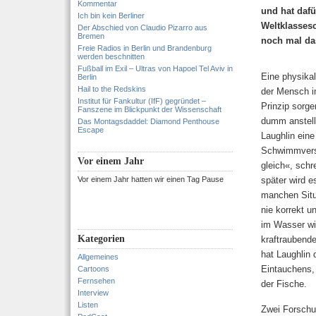
Kommentar
und hat dafü
Ich bin kein Berliner
Weltklasses
Der Abschied von Claudio Pizarro aus
Bremen
noch mal da
Freie Radios in Berlin und Brandenburg
werden beschnitten
Fußball im Exil – Ultras von Hapoel Tel Aviv in
Eine physika
Berlin
Hail to the Redskins
der Mensch i
Institut für Fankultur (IfF) gegründet –
Prinzip sorge
Fanszene im Blickpunkt der Wissenschaft
dumm anstellt
Das Montagsdaddel: Diamond Penthouse
Escape
Laughlin ein
Schwimmversu
Vor einem Jahr
gleich«, sch
Vor einem Jahr hatten wir einen Tag Pause
später wird e
manchen Situ
nie korrekt u
im Wasser wi
Kategorien
kraftraubende
hat Laughlin 
Allgemeines
Eintauchens,
Cartoons
Fernsehen
der Fische.
Interview
Listen
Zwei Forschu