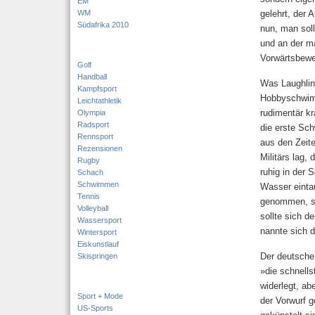
EM
WM
gelehrt, der 
Südafrika 2010
nun, man soll
und an der ma
Vorwärtsbew
Golf
Handball
Was Laughlin e
Kampfsport
Hobbyschwimm
Leichtathletik
rudimentär k
Olympia
Radsport
die erste Sch
Rennsport
aus den Zeit
Rezensionen
Militärs lag
Rugby
ruhig in der 
Schach
Schwimmen
Wasser eintau
Tennis
genommen, so
Volleyball
sollte sich 
Wassersport
nannte sich 
Wintersport
Eiskunstlauf
Der deutsche
Skispringen
»die schnell
widerlegt, ab
Sport + Mode
der Vorwurf 
US-Sports