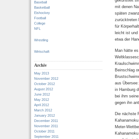
gekünstelt s
Baseball
mit denen Na
Basketball
Eishockey
späten zwanz
Football
zurücktreten 
College
für Körperhal
NFL
leicht ist un
etwa der Han
Wrestling
Man hätte es
Wirtschaft
Weltklassesc
Kraulschwimm
Archiv
Beinschlag or
May 2013
Brustschwimm
November 2012
aus Übersee:
October 2012
August 2012
in Hamburg d
June 2012
bei ihm sein
May 2012
gegen ihn an
April 2012
March 2012
Die nächste 
January 2012
Kahanamoku g
December 2011
November 2011
Meter-Wettbe
October 2011
Kahanamoku ze
September 2011