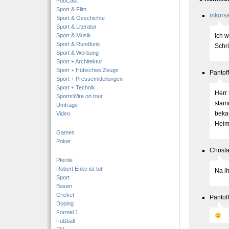
PodCast
Sport & Film
mkors
Sport & Geschichte
Sport & Literatur
Sport & Musik
Ich w
Sport & Rundfunk
Schrö
Sport & Werbung
Sport + Architektur
Sport + Hübsches Zeugs
Pantof
Sport + Pressemitteilungen
Sport + Technik
Herr 
SportsWire on tour
stamm
Umfrage
beka
Video
Heim
Games
Poker
Christ
Pferde
Robert Enke ist tot
Na ih
Sport
Boxen
Cricket
Pantof
Doping
Formel 1
Fußball