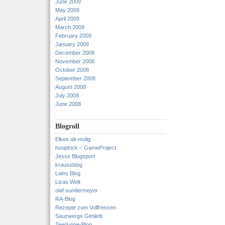
June 2009
May 2009
April 2009
March 2009
February 2009
January 2009
December 2008
November 2008
October 2008
September 2008
August 2008
July 2008
June 2008
Blogroll
Elkes alt-mulig
hooptrick – GameProject
Jesse Blogsport
kraussblog
Lains Blog
Lizas Welt
olaf sundermeyer
RA-Blog
Rezepte zum Vollfressen
Sauzwergs Gimletti
Teerlunge-Blog