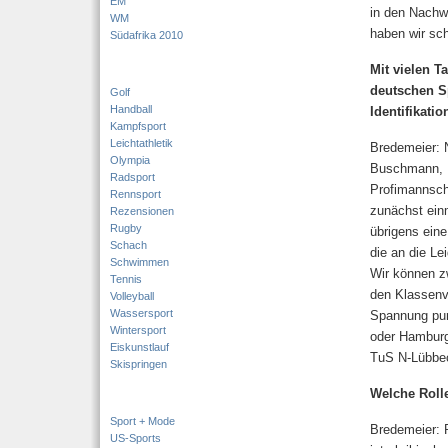
EM
in den Nachwu
WM
haben wir sch
Südafrika 2010
Mit vielen 
deutschen Sp
Golf
Handball
Identifikati
Kampfsport
Leichtathletik
Bredemeier: N
Olympia
Buschmann, M
Radsport
Profimannsch
Rennsport
zunächst ein
Rezensionen
Rugby
übrigens ein
Schach
die an die Le
Schwimmen
Wir können z
Tennis
den Klassenve
Volleyball
Wassersport
Spannung pur
Wintersport
oder Hamburg
Eiskunstlauf
TuS N-Lübbec
Skispringen
Welche Rolle
Sport + Mode
Bredemeier: R
US-Sports