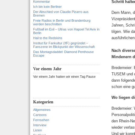
Schritt halt
Kommentar
Ich bin kein Berliner
Der Abschied von Claudio Pizarro aus
Dem Mann, de
Bremen
Vizepräsident
Freie Radios in Berlin und Brandenburg
werden beschnitten
Jahren, Schri
Fußball im Exil – Ultras von Hapoel Tel Aviv in
tilgen. Wie d
Berlin
ausführliche
Hail to the Redskins
Institut für Fankultur (IfF) gegründet –
Fanszene im Blickpunkt der Wissenschaft
Nach diverse
Das Montagsdaddel: Diamond Penthouse
Escape
Mindenern de
Bredemeier: E
Vor einem Jahr
TUSEM und de
Vor einem Jahr hatten wir einen Tag Pause
dann folgende
schon eine gu
Wo liegen d
Kategorien
Bredemeier: W
Allgemeines
Personalpoli
Cartoons
Fernsehen
den Rhein-Ne
Interview
wieder verlas
Listen
Und wir konnt