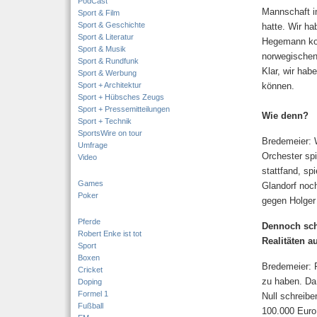
PodCast
Mannschaft im
Sport & Film
Sport & Geschichte
hatte. Wir h
Sport & Literatur
Hegemann ko
Sport & Musik
norwegischen 
Sport & Rundfunk
Klar, wir hab
Sport & Werbung
Sport + Architektur
können.
Sport + Hübsches Zeugs
Sport + Pressemitteilungen
Wie denn?
Sport + Technik
SportsWire on tour
Bredemeier: W
Umfrage
Orchester sp
Video
stattfand, sp
Games
Glandorf noch
Poker
gegen Holger 
Pferde
Dennoch sche
Robert Enke ist tot
Realitäten a
Sport
Boxen
Bredemeier: R
Cricket
zu haben. Da 
Doping
Formel 1
Null schreibe
Fußball
100.000 Euro 