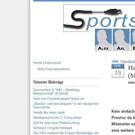
Handbal
Home
|
Impressum
Ha
FEB
RSS Feed abonnieren
19
(M
Neueste Beiträge
von
Sommerfest & “WM – Weddings
Meisterschaft” (Fußball)
Start von Fussball-gegen-Nazis.de
„Muskel- und Nervenjuden“ in der deutschen
Geschichte
Kein einfach
Smells like team spirit
Provinz da b
Abstiegswünsche 1- Going down
Zeit für eine neue Enttäuschung
Mitstreiter
Schwarz-rot-gold-bekloppt
eine weitere
Der HSV verlässt die Frauen-Bundesliga, ein