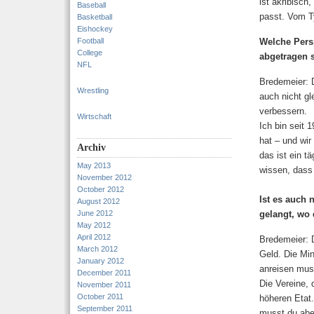
ist akribisch
Baseball
passt. Vom Ty
Basketball
Eishockey
Football
Welche Persp
College
abgetragen 
NFL
Bredemeier: D
Wrestling
auch nicht gl
verbessern.
Wirtschaft
Ich bin seit 
hat – und wir
Archiv
das ist ein t
May 2013
wissen, dass
November 2012
October 2012
Ist es auch 
August 2012
June 2012
gelangt, wo 
May 2012
April 2012
Bredemeier: 
March 2012
Geld. Die Mi
January 2012
anreisen muss
December 2011
Die Vereine, 
November 2011
October 2011
höheren Etat.
September 2011
musst du abe