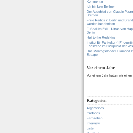
Kommentar
Ich bin kein Berliner
Der Abschied von Claudio Pizar
Bremen
Freie Radios in Berlin und Bran
werden beschnitten
Fußball im Exil – Ultras von Hapo
Berlin
Hail to the Redskins
Institut für Fankultur (IfF) gegrü
Fanszene im Blickpunkt der Wi
Das Montagsdaddel: Diamond 
Escape
Vor einem Jahr
Vor einem Jahr hatten wir eine
Kategorien
Allgemeines
Cartoons
Fernsehen
Interview
Listen