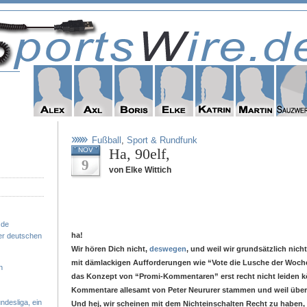
Fußball
,
Sport & Rundfunk
Ha, 90elf,
NOV
9
von Elke Wittich
.de
ha!
er deutschen
Wir hören Dich nicht,
deswegen
, und weil wir grundsätzlich nich
mit dämlackigen Aufforderungen wie “Vote die Lusche der Woch
n
das Konzept von “Promi-Kommentaren” erst recht nicht leiden 
Kommentare allesamt von Peter Neururer stammen und weil über
ndesliga, ein
Und hej, wir scheinen mit dem Nichteinschalten Recht zu haben