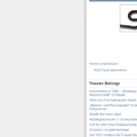
Home
|
Impressum
RSS Feed abonnieren
Neueste Beiträge
Sommerfest & “WM – Weddings
Meisterschaft” (Fußball)
Start von Fussball-gegen-Nazis
„Muskel- und Nervenjuden“ in d
Geschichte
Smells like team spirit
Abstiegswünsche 1- Going dow
Zeit für eine neue Enttäuschung
Schwarz-rot-gold-bekloppt
Der HSV verlässt die Frauen-Bu