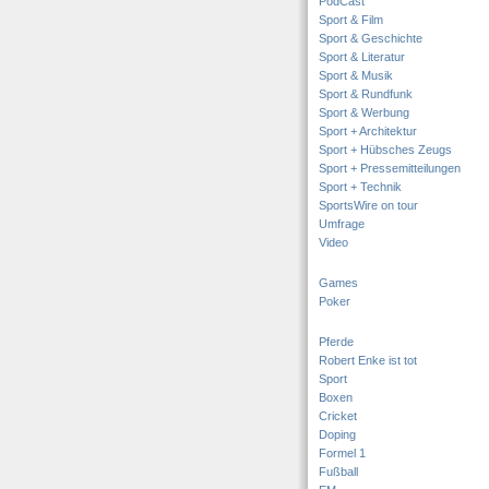
PodCast
Sport & Film
Sport & Geschichte
Sport & Literatur
Sport & Musik
Sport & Rundfunk
Sport & Werbung
Sport + Architektur
Sport + Hübsches Zeugs
Sport + Pressemitteilungen
Sport + Technik
SportsWire on tour
Umfrage
Video
Games
Poker
Pferde
Robert Enke ist tot
Sport
Boxen
Cricket
Doping
Formel 1
Fußball