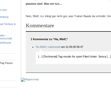
glauben darf. Was wir tun…
ro aus
Nein, 90elf,
das
klingt gar nicht gut, was Trainer Baade da schreibt. U
denburg
Kommentare
el Tel Aviv in
ndet –
ssenschaft
1 Kommentar zu “Ha, 90elf,”
Penthouse
Ha 90elf | calcioxtutti
am 11.09.08 06:47
[…] [Technorati] Tag results for sport Filed Under: Senza […]
n Tag Pause