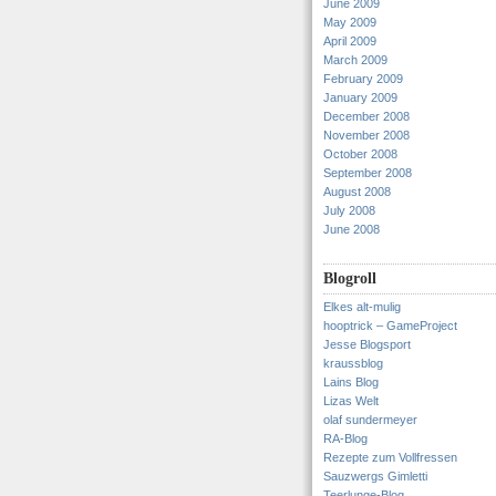
June 2009
May 2009
April 2009
March 2009
February 2009
January 2009
December 2008
November 2008
October 2008
September 2008
August 2008
July 2008
June 2008
Blogroll
Elkes alt-mulig
hooptrick – GameProject
Jesse Blogsport
kraussblog
Lains Blog
Lizas Welt
olaf sundermeyer
RA-Blog
Rezepte zum Vollfressen
Sauzwergs Gimletti
Teerlunge-Blog