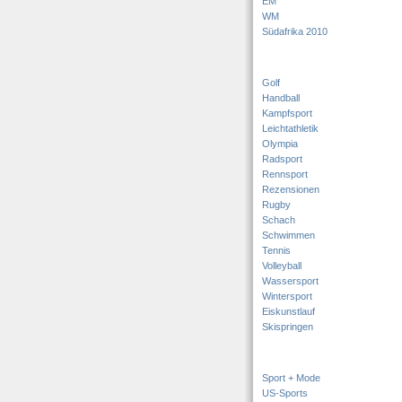
EM
WM
Südafrika 2010
Golf
Handball
Kampfsport
Leichtathletik
Olympia
Radsport
Rennsport
Rezensionen
Rugby
Schach
Schwimmen
Tennis
Volleyball
Wassersport
Wintersport
Eiskunstlauf
Skispringen
Sport + Mode
US-Sports