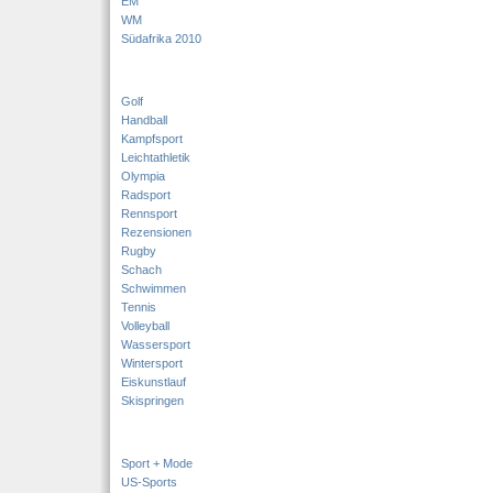
EM
WM
Südafrika 2010
Golf
Handball
Kampfsport
Leichtathletik
Olympia
Radsport
Rennsport
Rezensionen
Rugby
Schach
Schwimmen
Tennis
Volleyball
Wassersport
Wintersport
Eiskunstlauf
Skispringen
Sport + Mode
US-Sports