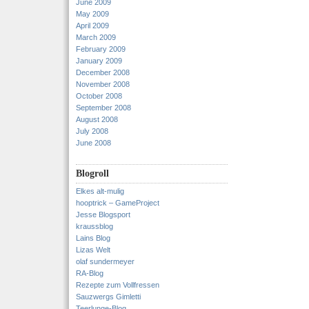
June 2009
May 2009
April 2009
March 2009
February 2009
January 2009
December 2008
November 2008
October 2008
September 2008
August 2008
July 2008
June 2008
Blogroll
Elkes alt-mulig
hooptrick – GameProject
Jesse Blogsport
kraussblog
Lains Blog
Lizas Welt
olaf sundermeyer
RA-Blog
Rezepte zum Vollfressen
Sauzwergs Gimletti
Teerlunge-Blog