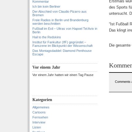
Erstmals wur
Kommentar
Ich bin kein Berliner
des Sports fü
Der Abschied von Claudio Pizarro aus
untersucht. 
Bremen
Freie Radios in Berlin und Brandenburg
werden beschnitten
“Ist Fußball 
Fußball im Exil – Ultras von Hapoel Tel Aviv in
Das klingt irr
Berlin
Hail to the Redskins
Institut für Fankultur (IfF) gegründet –
Die gesamte 
Fanszene im Blickpunkt der Wissenschaft
Das Montagsdaddel: Diamond Penthouse
Escape
Kommen
Vor einem Jahr
Vor einem Jahr hatten wir einen Tag Pause
Comments a
Kategorien
Allgemeines
Cartoons
Fernsehen
Interview
Listen