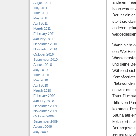
anderem Team
August 2011
July 2011
kann was er w
June 2011
Der ist ein e
May 2011
stellt sie da
April 2011
anderen gefu
March 2011
February 2011
weggegesse
January 2011
December 2010
Wenn nicht g
November 2010
den WG-Friede
October 2010
Wasserkasten
September 2010
und seine Be
August 2010
July 2010
Während sich
June 2010
Kampfverletz
May 2010
Platzwunden h
April 2010
schwer mit s
March 2010
February 2010
Trotz Diät na
January 2010
Hilfe von Da
December 2009
kommen. Der v
November 2009
Sauna auf ei
October 2009
kollabiert me
September 2009
August 2009
Der angesetz
July 2009
seines unpro