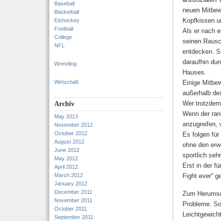
Baseball
neuen Mitbew
Basketball
Kopfkissen un
Eishockey
Football
Als er nach 
College
seinen Rausc
NFL
entdecken. Si
daraufhin du
Wrestling
Hauses.
Wirtschaft
Einige Mitbew
außerhalb des
Wer trotzdem 
Archiv
Wenn der rand
May 2013
anzugreifen,
November 2012
October 2012
Es folgen für
August 2012
ohne den erw
June 2012
sportlich se
May 2012
Erst in der f
April 2012
March 2012
Fight ever” g
January 2012
December 2011
Zum Herumsch
November 2011
Probleme. So
October 2011
Leichtgewich
September 2011