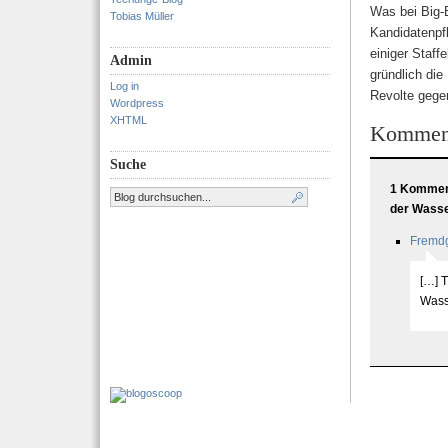
Was bei Big-
Tobias Müller
Kandidatenpf
einiger Staff
Admin
gründlich die
Log in
Revolte gege
Wordpress
XHTML
Kommen
Suche
1 Komment
der Wass
Fremdg
[…] T
Wass