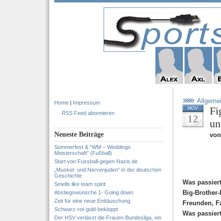
Allgeme
Home
|
Impressum
Fi
NOV
RSS Feed abonnieren
12
un
Neueste Beiträge
von
Sommerfest & “WM – Weddings
Meisterschaft” (Fußball)
Start von Fussball-gegen-Nazis.de
„Muskel- und Nervenjuden“ in der deutschen
Geschichte
Was passiert
Smells like team spirit
Big-Brother-
Abstiegswünsche 1- Going down
Zeit für eine neue Enttäuschung
Freunden, F
Schwarz-rot-gold-bekloppt
Was passier
Der HSV verlässt die Frauen-Bundesliga, ein