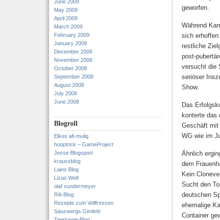
June 2009
geworfen.
May 2009
April 2009
Während Kamp
March 2009
February 2009
sich erhoffen
January 2009
restliche Zie
December 2008
post-pubertä
November 2008
versucht die
October 2008
seriöser Ins
September 2008
August 2008
Show.
July 2008
June 2008
Das Erfolgsko
konterte das
Blogroll
Geschäft mit
WG wie im Jug
Elkes alt-mulig
hooptrick – GameProject
Jesse Blogsport
Ähnlich ergin
kraussblog
dem Frauenha
Lains Blog
Kein Cloneve
Lizas Welt
Sucht den To
olaf sundermeyer
deutschen Sp
RA-Blog
Rezepte zum Vollfressen
ehemalige Ka
Sauzwergs Gimletti
Container ge
Teerlunge-Blog