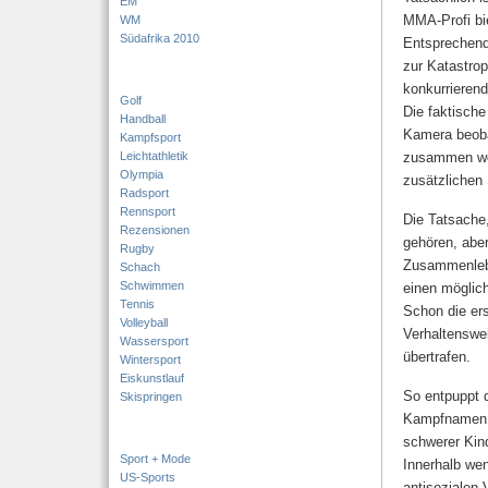
EM
MMA-Profi bie
WM
Südafrika 2010
Entsprechend
zur Katastrop
konkurrieren
Golf
Die faktische
Handball
Kamera beoba
Kampfsport
Leichtathletik
zusammen wohn
Olympia
zusätzlichen 
Radsport
Rennsport
Die Tatsache,
Rezensionen
gehören, abe
Rugby
Zusammenlebe
Schach
Schwimmen
einen möglic
Tennis
Schon die er
Volleyball
Verhaltenswe
Wassersport
übertrafen.
Wintersport
Eiskunstlauf
So entpuppt 
Skispringen
Kampfname
schwerer Kin
Sport + Mode
Innerhalb wen
US-Sports
antisozialen 