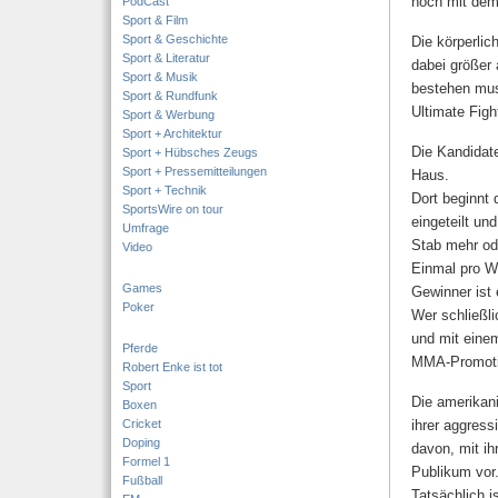
noch mit dem
PodCast
Sport & Film
Sport & Geschichte
Die körperlic
Sport & Literatur
dabei größer
Sport & Musik
bestehen muss
Sport & Rundfunk
Ultimate Fig
Sport & Werbung
Sport + Architektur
Die Kandidat
Sport + Hübsches Zeugs
Sport + Pressemitteilungen
Haus.
Sport + Technik
Dort beginnt
SportsWire on tour
eingeteilt u
Umfrage
Stab mehr ode
Video
Einmal pro W
Games
Gewinner ist 
Poker
Wer schließli
und mit eine
Pferde
MMA-Promotio
Robert Enke ist tot
Sport
Die amerikan
Boxen
Cricket
ihrer aggress
Doping
davon, mit ih
Formel 1
Publikum vor
Fußball
Tatsächlich i