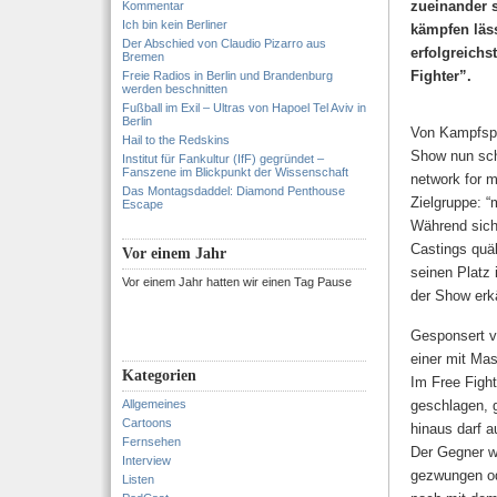
zueinander 
Kommentar
Ich bin kein Berliner
kämpfen läss
Der Abschied von Claudio Pizarro aus
erfolgreichs
Bremen
Fighter”.
Freie Radios in Berlin und Brandenburg
werden beschnitten
Fußball im Exil – Ultras von Hapoel Tel Aviv in
Berlin
Von Kampfspor
Hail to the Redskins
Show nun scho
Institut für Fankultur (IfF) gegründet –
Fanszene im Blickpunkt der Wissenschaft
network for m
Das Montagsdaddel: Diamond Penthouse
Zielgruppe: “
Escape
Während sich
Castings quä
Vor einem Jahr
seinen Platz 
Vor einem Jahr hatten wir einen Tag Pause
der Show erk
Gesponsert v
einer mit Ma
Kategorien
Im Free Figh
Allgemeines
geschlagen, g
Cartoons
hinaus darf 
Fernsehen
Der Gegner wi
Interview
gezwungen o
Listen