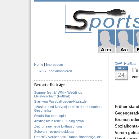
Fußball
Home
|
Impressum
Fa
NOV
RSS Feed abonnieren
24
von
Neueste Beiträge
Sommerfest & “WM – Weddings
Meisterschaft” (Fußball)
Start von Fussball-gegen-Nazis.de
Früher stand
„Muskel- und Nervenjuden“ in der deutschen
Geschichte
Gegengerade
Smells like team spirit
Bremen oder
Abstiegswünsche 1- Going down
Sozialkonta
Zeit für eine neue Enttäuschung
Schwarz-rot-gold-bekloppt
Verein gefieb
Der HSV verlässt die Frauen-Bundesliga, ein