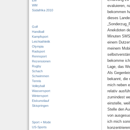
EM
WM
evaluieren, 
Südafrika 2010
bekommen hab
dieses Landes
„Sonderzug_F
Golf
Anekdoten de
Handball
Minuten SMS m
Kampfsport
Leichtathletik
einem Dutzen
Olympia
meinem Mobil
Radsport
selbstverstän
Rennsport
bekomme ich 
Rezensionen
Rugby
Lage, das We
Schach
Als Gegenlei
Schwimmen
bekannt, die 
Tennis
mich neben et
Volleyball
relativ ausfü
Wassersport
Wintersport
zumindest we
Eiskunstlauf
einstelle, we
Skispringen
Stelle den Au
von ausgesuch
ich mich son
Sport + Mode
US-Sports
konzentrieren