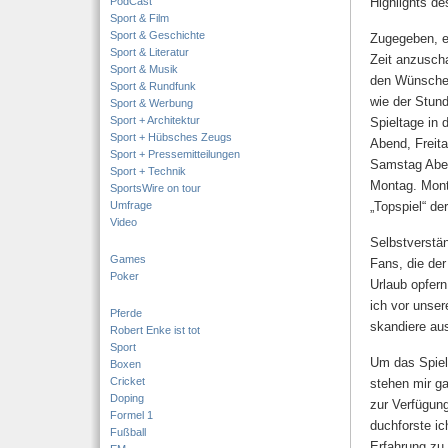
PodCast
Highlights d
Sport & Film
Sport & Geschichte
Zugegeben, es
Sport & Literatur
Zeit anzuscha
Sport & Musik
den Wünschen 
Sport & Rundfunk
wie der Stund
Sport & Werbung
Sport + Architektur
Spieltage in 
Sport + Hübsches Zeugs
Abend, Freit
Sport + Pressemitteilungen
Samstag Aben
Sport + Technik
Montag. Mont
SportsWire on tour
Umfrage
„Topspiel“ de
Video
Selbstverstän
Games
Fans, die de
Poker
Urlaub opfer
ich vor unse
Pferde
skandiere au
Robert Enke ist tot
Sport
Um das Spiel
Boxen
Cricket
stehen mir ga
Doping
zur Verfügung
Formel 1
duchforste ic
Fußball
Erfahrung zu 