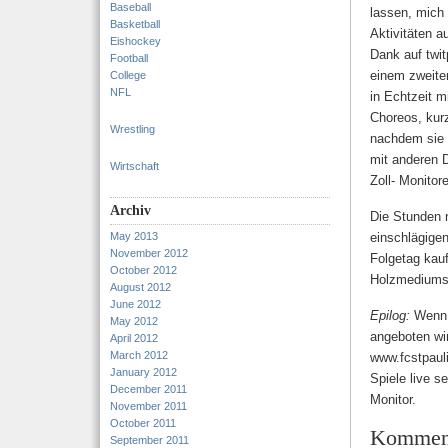
Baseball
lassen, mich 
Basketball
Aktivitäten 
Eishockey
Dank auf twit
Football
einem zweite
College
NFL
in Echtzeit m
Choreos, kurz
Wrestling
nachdem sie 
mit anderen 
Wirtschaft
Zoll- Monitor
Archiv
Die Stunden 
May 2013
einschlägige
November 2012
Folgetag kau
October 2012
Holzmediums
August 2012
June 2012
Epilog:
Wenn h
May 2012
angeboten wir
April 2012
March 2012
www.fcstpauli
January 2012
Spiele live s
December 2011
Monitor.
November 2011
October 2011
Kommen
September 2011