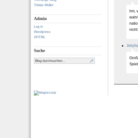
Tobias Müller
hm, 
wahrs
Admin
natio
Log in
nicht
Wordpress
XHTML
Jekylla
Suche
Großa
Spiel