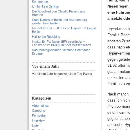
Hund, wenn i
Kommentar
Nieselregen
Ich bin kein Berliner
Der Abschied von Claudio Pizarro aus
eine Führun
Bremen
ansetzte ode
Freie Radios in Berlin und Brandenburg
werden beschnitten
Fußball im Exil – Ultras von Hapoel Tel Aviv in
Irgendwann h
Berlin
Familie Prio
Hail to the Redskins
anderen Zusam
Institut für Fankultur (IfF) gegründet –
Fanszene im Blickpunkt der Wissenschaft
dass nach etw
Das Montagsdaddel: Diamond Penthouse
Hyperventili
Escape
gegen gerade
91/92 offen 
Vor einem Jahr
gesammelten 
Vor einem Jahr hatten wir einen Tag Pause
speziellen ab
Familie zu ve
Nach manch e
Kategorien
dass ich nich
Allgemeines
mich ob mang
Cartoons
einer Heimnie
Fernsehen
gegnerischen
Interview
seelische Hyg
Listen