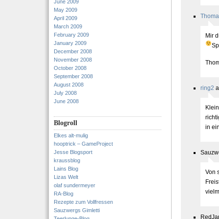
June 2009
May 2009
Thoma
April 2009
March 2009
February 2009
Mir d
January 2009
Sp
December 2008
November 2008
Thom
October 2008
September 2008
August 2008
ring2
a
July 2008
June 2008
Klein
richt
Blogroll
in ei
Elkes alt-mulig
hooptrick – GameProject
Jesse Blogsport
Sauzwe
kraussblog
Lains Blog
Von s
Lizas Welt
Freis
olaf sundermeyer
viel
RA-Blog
Rezepte zum Vollfressen
Sauzwergs Gimletti
RedJan
Teerlunge-Blog