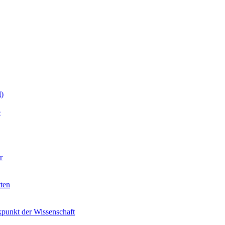
)
e
r
ten
ckpunkt der Wissenschaft