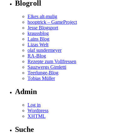
Blogroll
Elkes alt-mulig
hooptrick – GameProject
Jesse Blogsport
kraussblog
Lains Blog
Lizas Welt
olaf sundermeyer
RA-Blog
Rezepte zum Vollfressen
Sauzwergs Gimletti
Teerlunge-Blog
Tobias Müller
Admin
Log in
Wordpress
XHTML
Suche