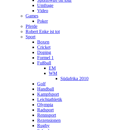
SportsWire on tour
Umfrage
Video
Games
Poker
Pferde
Robert Enke ist tot
Sport
Boxen
Cricket
Doping
Formel 1
Fußball
EM
WM
Südafrika 2010
Golf
Handball
Kampfsport
Leichtathletik
Olympia
Radsport
Rennsport
Rezensionen
Rugby