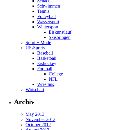
Schach
Schwimmen
Tennis
Volleyball
Wassersport
Wintersport
Eiskunstlauf
Skispringen
Sport + Mode
US-Sports
Baseball
Basketball
Eishockey
Football
College
NFL
Wrestling
Wirtschaft
Archiv
May 2013
November 2012
October 2012
August 2012