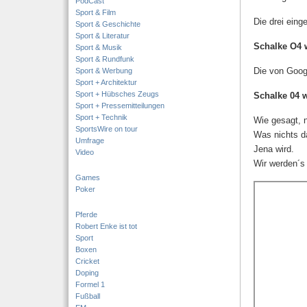
PodCast
Sport & Film
Die drei eing
Sport & Geschichte
Sport & Literatur
Schalke O4
Sport & Musik
Sport & Rundfunk
Die von Goog
Sport & Werbung
Sport + Architektur
Sport + Hübsches Zeugs
Schalke 04 w
Sport + Pressemitteilungen
Sport + Technik
Wie gesagt, n
SportsWire on tour
Was nichts d
Umfrage
Jena wird.
Video
Wir werden´s
Games
Poker
Pferde
Robert Enke ist tot
Sport
Boxen
Cricket
Doping
Formel 1
Fußball