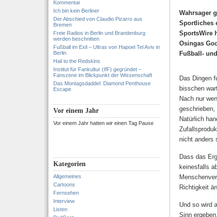
Kommentar
Ich bin kein Berliner
Wahrsager ge
Der Abschied von Claudio Pizarro aus
Sportliches 
Bremen
SportsWire 
Freie Radios in Berlin und Brandenburg
werden beschnitten
Osingas Goo
Fußball im Exil – Ultras von Hapoel Tel Aviv in
Berlin
Fußball- un
Hail to the Redskins
Institut für Fankultur (IfF) gegründet –
Fanszene im Blickpunkt der Wissenschaft
Das Dingen fu
Das Montagsdaddel: Diamond Penthouse
bisschen war
Escape
Nach nur wen
geschrieben
Vor einem Jahr
Natürlich han
Vor einem Jahr hatten wir einen Tag Pause
Zufallsproduk
nicht anders 
Dass das Erge
Kategorien
keinesfalls 
Allgemeines
Menschenverst
Cartoons
Richtigkeit än
Fernsehen
Interview
Und so wird a
Listen
Sinn ergeben