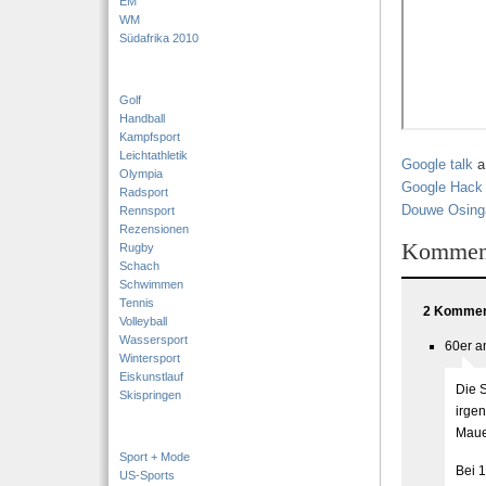
EM
WM
Südafrika 2010
Golf
Handball
Kampfsport
Leichtathletik
Google talk
a
Olympia
Google Hack
Radsport
Douwe Osing
Rennsport
Rezensionen
Kommen
Rugby
Schach
Schwimmen
Tennis
2 Komment
Volleyball
Wassersport
60er a
Wintersport
Eiskunstlauf
Die 
Skispringen
irge
Maue
Sport + Mode
Bei 
US-Sports