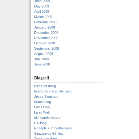
June 2009
May 2009
April 2009
March 2009
February 2009
January 2009
December 2008
November 2008
October 2008
September 2008
August 2008
July 2008
June 2008
Blogroll
Elkes alt-mulig
hooptrick – GameProject
Jesse Blogsport
kraussblog
Lains Blog
Lizas Welt
olaf sundermeyer
RA-Blog
Rezepte zum Vollfressen
Sauzwergs Gimletti
Teerlunge-Blog