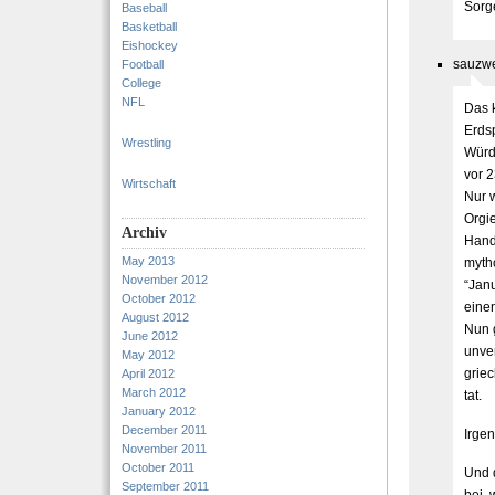
Sorg
Baseball
Basketball
Eishockey
sauzwe
Football
College
NFL
Das k
Erdsp
Wrestling
Würd
vor 2
Wirtschaft
Nur w
Orgie
Archiv
Hand
May 2013
myth
November 2012
“Jan
October 2012
eine
August 2012
Nun 
June 2012
unver
May 2012
grie
April 2012
March 2012
tat.
January 2012
December 2011
Irgen
November 2011
October 2011
Und d
September 2011