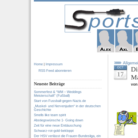
Allgeme
Home
|
Impressum
Di
OCT
RSS Feed abonnieren
17
Ma
Neueste Beiträge
von 
Sommerfest & “WM – Weddings
Meisterschaft” (Fußball)
Start von Fussball-gegen-Nazis.de
„Muskel- und Nervenjuden“ in der deutschen
Geschichte
Smells like team spirit
Abstiegswünsche 1- Going down
Zeit für eine neue Enttäuschung
Schwarz-rot-gold-bekloppt
Der HSV verlässt die Frauen-Bundesliga, ein