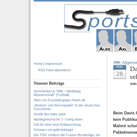
Allgeme
Home
|
Impressum
Da
FEB
RSS Feed abonnieren
20
se
Neueste Beiträge
von 
Sommerfest & “WM – Weddings
Meisterschaft” (Fußball)
Start von Fussball-gegen-Nazis.de
„Muskel- und Nervenjuden“ in der deutschen
Geschichte
Beim Davis 
Smells like team spirit
kein Publik
Abstiegswünsche 1- Going down
Zeit für eine neue Enttäuschung
Malmö schob
Schwarz-rot-gold-bekloppt
Palästinense
Der HSV verlässt die Frauen-Bundesliga, ein