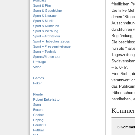
PodCast
friedlichen P
Sport & Film
Die linke Meh
Sport & Geschichte
Sport & Literatur
denen “Stopp
Sport & Musik
Ausschreitun
Sport & Rundfunk
durchführen w
Sport & Werbung
Begründung, m
Sport + Architektur
Sport + Hübsches Zeugs
Die beschlos
Sport + Pressemitteilungen
nun als “hal
Sport + Technik
Tageszeitung
SportsWire on tour
Sydsvenskan 
Umfrage
Video
– 6, 0- 6”.
Eine Sicht, d
Games
verantwortlic
Poker
das Publikum
früher schon 
Pferde
handhaben, w
Robert Enke ist tot
Sport
Kommen
Boxen
Cricket
Doping
Formel 1
6 Komment
Fußball