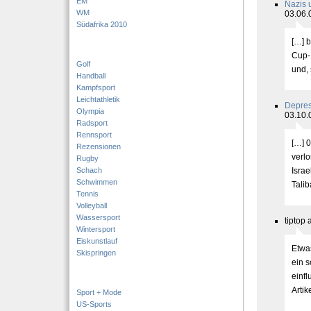
EM
Nazis 
WM
03.06.
Südafrika 2010
[…] 
Cup-
Golf
und, 
Handball
Kampfsport
Leichtathletik
Depres
Olympia
03.10.
Radsport
Rennsport
[…] 
Rezensionen
verl
Rugby
Schach
Isra
Schwimmen
Talib
Tennis
Volleyball
Wassersport
tiptop
Wintersport
Eiskunstlauf
Etwas
Skispringen
ein 
einfl
Artik
Sport + Mode
US-Sports