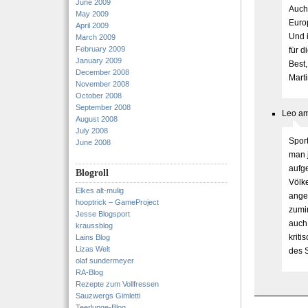
June 2009
Auch
May 2009
Euro
April 2009
Und i
March 2009
February 2009
für d
January 2009
Best,
December 2008
Mart
November 2008
October 2008
September 2008
Leo am
August 2008
July 2008
Sport
June 2008
man 
aufge
Blogroll
Völke
Elkes alt-mulig
angeb
hooptrick – GameProject
zumin
Jesse Blogsport
auch 
kraussblog
kriti
Lains Blog
Lizas Welt
des 
olaf sundermeyer
RA-Blog
Rezepte zum Vollfressen
Sauzwergs Gimletti
Teerlunge-Blog