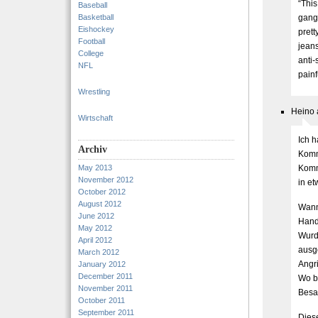
“This
Baseball
Basketball
gangs
Eishockey
prett
Football
jean
College
anti-
NFL
painf
Wrestling
Heino 
Wirtschaft
Ich h
Archiv
Komm
May 2013
Komme
November 2012
in et
October 2012
August 2012
Wann 
June 2012
Hand
May 2012
Wurd
April 2012
ausge
March 2012
Angri
January 2012
December 2011
Wo bl
November 2011
Besat
October 2011
September 2011
Dies