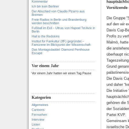
hauptsächlic
Kommentar
Ich bin kein Berliner
Vorsitzende 
Der Abschied von Claudio Pizarro aus
Bremen
Die Gruppe “S
Freie Radios in Berlin und Brandenburg
werden beschnitten
auf den wir e
Fußball im Exil – Ultras von Hapoel Tel Aviv in
Davis Cup-Be
Berlin
Profis zu ver
Hail to the Redskins
Institut für Fankultur (IfF) gegründet –
Malmö, hatte 
Fanszene im Blickpunkt der Wissenschaft
die anstehen
Das Montagsdaddel: Diamond Penthouse
Escape
überhaupt nic
Tageszeitung 
Vor einem Jahr
Grund genann
palästinensi
Vor einem Jahr hatten wir einen Tag Pause
Die Davis Cu
und daher “ke
Die Initiati
hauptsächlich
Kategorien
gehören die S
Allgemeines
der Sozialde
Cartoons
Partei KVP.
Fernsehen
Interview
Gemeinsam kü
Listen
israelische D