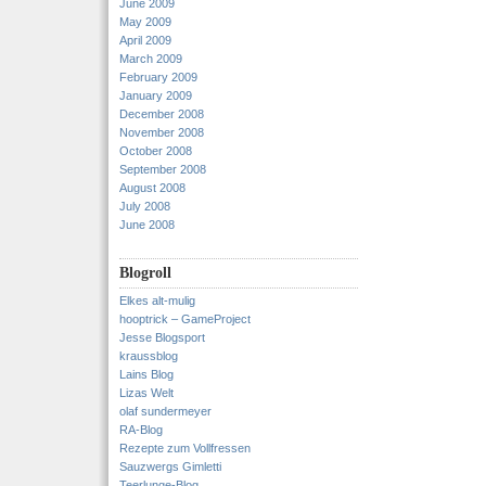
June 2009
May 2009
April 2009
March 2009
February 2009
January 2009
December 2008
November 2008
October 2008
September 2008
August 2008
July 2008
June 2008
Blogroll
Elkes alt-mulig
hooptrick – GameProject
Jesse Blogsport
kraussblog
Lains Blog
Lizas Welt
olaf sundermeyer
RA-Blog
Rezepte zum Vollfressen
Sauzwergs Gimletti
Teerlunge-Blog