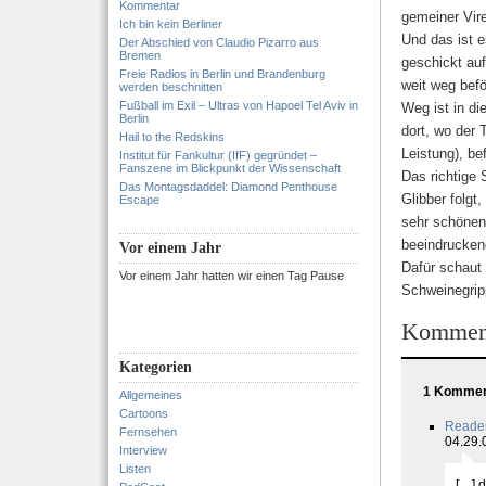
Kommentar
gemeiner Vir
Ich bin kein Berliner
Und das ist 
Der Abschied von Claudio Pizarro aus
Bremen
geschickt au
Freie Radios in Berlin und Brandenburg
weit weg befö
werden beschnitten
Fußball im Exil – Ultras von Hapoel Tel Aviv in
Weg ist in d
Berlin
dort, wo der 
Hail to the Redskins
Leistung), be
Institut für Fankultur (IfF) gegründet –
Fanszene im Blickpunkt der Wissenschaft
Das richtige 
Das Montagsdaddel: Diamond Penthouse
Glibber folg
Escape
sehr schönen 
beeindrucken
Vor einem Jahr
Dafür schaut 
Vor einem Jahr hatten wir einen Tag Pause
Schweinegrip
Kommen
Kategorien
1 Komment
Allgemeines
Cartoons
Reader
Fernsehen
04.29.
Interview
Listen
[…] d