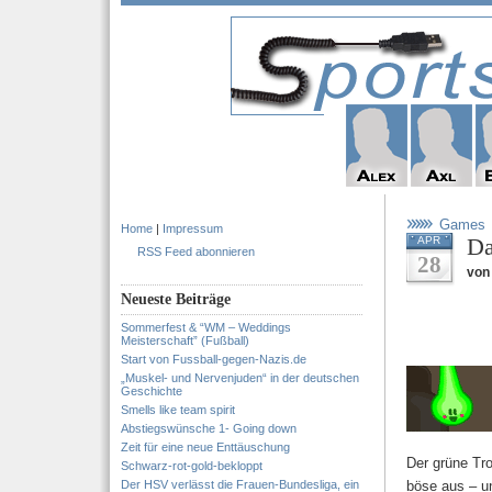
Games
Home
|
Impressum
Da
APR
RSS Feed abonnieren
28
von 
Neueste Beiträge
Sommerfest & “WM – Weddings
Meisterschaft” (Fußball)
Start von Fussball-gegen-Nazis.de
„Muskel- und Nervenjuden“ in der deutschen
Geschichte
Smells like team spirit
Abstiegswünsche 1- Going down
Zeit für eine neue Enttäuschung
Der grüne Tro
Schwarz-rot-gold-bekloppt
Der HSV verlässt die Frauen-Bundesliga, ein
böse aus – und