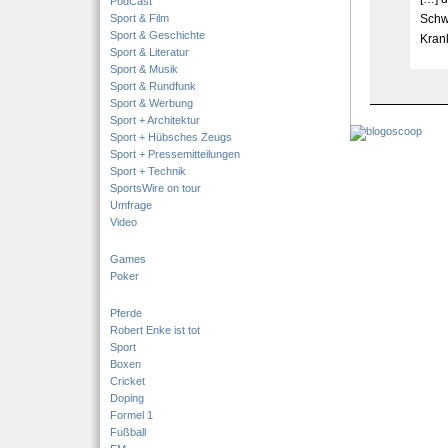
PodCast
Sport & Film
Schw
Sport & Geschichte
Kran
Sport & Literatur
Sport & Musik
Sport & Rundfunk
Sport & Werbung
Sport + Architektur
Sport + Hübsches Zeugs
Sport + Pressemitteilungen
Sport + Technik
SportsWire on tour
Umfrage
Video
Games
Poker
Pferde
Robert Enke ist tot
Sport
Boxen
Cricket
Doping
Formel 1
Fußball