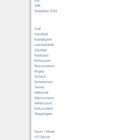
EM
WM
Südafrika 2010
Golf
Handball
Kampfsport
Leichtathletik
Olympia
Radsport
Rennsport
Rezensionen
Rugby
Schach
Schwimmen
Tennis
Volleyball
Wassersport
Wintersport
Eiskunstlauf
Skispringen
Sport + Mode
US-Sports