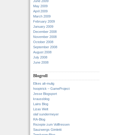
June 2009
May 2009
April 2009
March 2009
February 2009
January 2009
December 2008
November 2008
October 2008
September 2008
August 2008
July 2008
June 2008
Blogroll
Elkes alt-mulig
hooptrick – GameProject
Jesse Blogsport
kraussblog
Lains Blog
Lizas Welt
olaf sundermeyer
RA-Blog
Rezepte zum Vollfressen
Sauzwergs Gimletti
Teerlunge-Blog