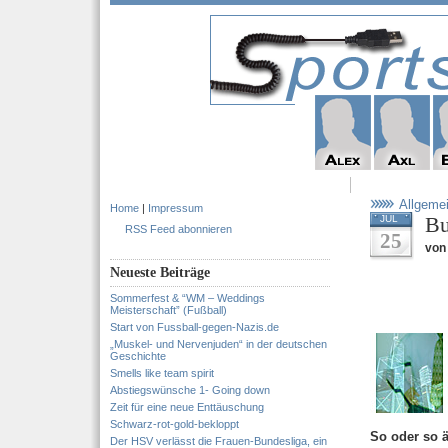
Allgeme
Home
|
Impressum
Bu
JUL
RSS Feed abonnieren
25
von
Neueste Beiträge
Sommerfest & “WM – Weddings
Meisterschaft” (Fußball)
Start von Fussball-gegen-Nazis.de
„Muskel- und Nervenjuden“ in der deutschen
Geschichte
Smells like team spirit
Abstiegswünsche 1- Going down
Zeit für eine neue Enttäuschung
Schwarz-rot-gold-bekloppt
So oder so ä
Der HSV verlässt die Frauen-Bundesliga, ein