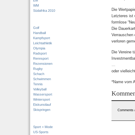
EM
WM
Die Wertpapi
Südafrika 2010
Letzteres ist
formlose “Neu
Golf
Die Dauerkar
Handball
Verrauschen 
Kampfsport
verloren geme
Leichtathletik
Olympia
Die Vereine t
Radsport
Investmentba
Rennsport
Rezensionen
…
Rugby
oder vielleich
Schach
Schwimmen
*Name vom A
Tennis
Volleyball
Kommen
Wassersport
Wintersport
Eiskunstlauf
Skispringen
Comments a
Sport + Mode
US-Sports