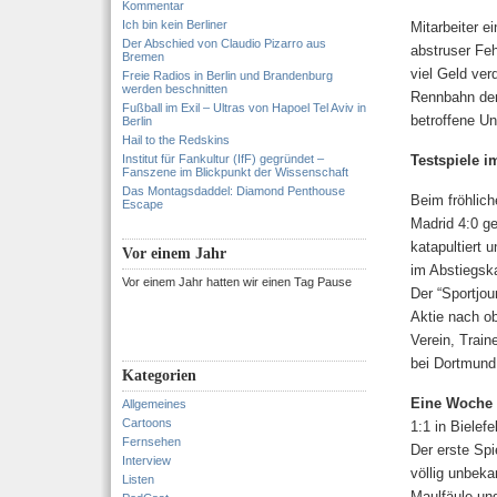
Kommentar
Ich bin kein Berliner
Mitarbeiter e
Der Abschied von Claudio Pizarro aus
abstruser Fe
Bremen
viel Geld ver
Freie Radios in Berlin und Brandenburg
werden beschnitten
Rennbahn der
Fußball im Exil – Ultras von Hapoel Tel Aviv in
betroffene U
Berlin
Hail to the Redskins
Institut für Fankultur (IfF) gegründet –
Testspiele 
Fanszene im Blickpunkt der Wissenschaft
Das Montagsdaddel: Diamond Penthouse
Beim fröhlic
Escape
Madrid 4:0 g
katapultiert 
Vor einem Jahr
im Abstiegsk
Vor einem Jahr hatten wir einen Tag Pause
Der “Sportjou
Aktie nach o
Verein, Train
bei Dortmund
Kategorien
Eine Woche 
Allgemeines
Cartoons
1:1 in Bielefe
Fernsehen
Der erste Spi
Interview
völlig unbeka
Listen
Maulfäule un