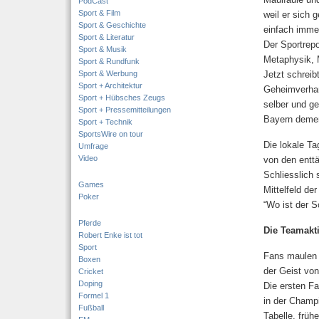
PodCast
Sport & Film
weil er sich
Sport & Geschichte
einfach immer
Sport & Literatur
Der Sportrepo
Sport & Musik
Metaphysik, 
Sport & Rundfunk
Sport & Werbung
Jetzt schreib
Sport + Architektur
Geheimverhan
Sport + Hübsches Zeugs
selber und ge
Sport + Pressemitteilungen
Bayern demen
Sport + Technik
SportsWire on tour
Die lokale Ta
Umfrage
Video
von den entt
Schliesslich 
Games
Mittelfeld de
Poker
“Wo ist der 
Pferde
Die Teamakti
Robert Enke ist tot
Sport
Fans maulen 
Boxen
der Geist vo
Cricket
Doping
Die ersten Fa
Formel 1
in der Champi
Fußball
Tabelle, früh