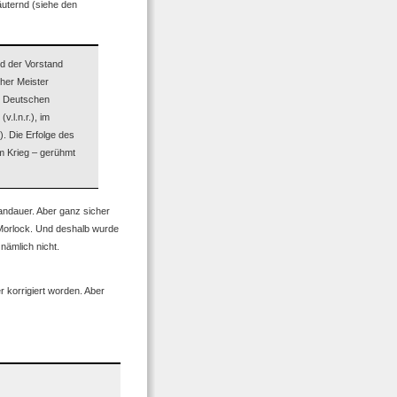
äuternd (siehe den
nd der Vorstand
her Meister
es Deutschen
.l.n.r.), im
). Die Erfolge des
m Krieg – gerühmt
andauer. Aber ganz sicher
 Morlock. Und deshalb wurde
nämlich nicht.
r korrigiert worden. Aber