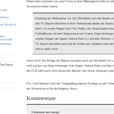
Neben dem sechsten von neun Fotos in einer Bildergalerie heißt es erl
Screenshot weiter unten):
ro aus
denburg
Empfang der Weltmeister: Im Juli 1954 ließen sich die Spieler u
des FC Bayern München in ihrer Heimatstadt wieder als Deutsc
el Tel Aviv in
feiern. Im ersten Wagen sitzt Fritz Walter, der Vizepräsident d
Fußballbunds mit dem Siegespokal und Trainer Sepp Herberger (v
ndet –
zweiten Wagen die Spieler Helmut Rahn (l.) und Max Morlock (r.
ssenschaft
Penthouse
FC Bayern beruhten auch auf der Arbeit von Landauer nach de
wird er dafür nicht.
Ganz recht: Die Erfolge der Bayern beruhten auch auf der Arbeit von L
n Tag Pause
nicht auf der von Sepp Herberger, Fritz Walter, Helmut Rahn und Max
der FCB 1954 auch nicht Deutscher Meister. Der
kicker
-Almanach lügt 
P.S.: Fünf Minuten nach der Fertigstellung dieses Postings ist der Fehle
der Screenshot ist für die Ewigkeit. Ätsch.
Kommentare
Comments are closed.