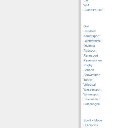
EM
WM
Südafrika 2010
Golf
Handball
Kampfsport
Leichtathletik
Olympia
Radsport
Rennsport
Rezensionen
Rugby
Schach
Schwimmen
Tennis
Volleyball
Wassersport
Wintersport
Eiskunstlauf
Skispringen
Sport + Mode
US-Sports