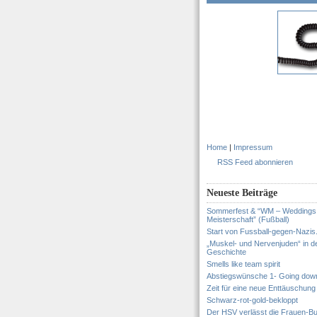
Home
|
Impressum
RSS Feed abonnieren
Neueste Beiträge
Sommerfest & “WM – Weddings
Meisterschaft” (Fußball)
Start von Fussball-gegen-Nazis
„Muskel- und Nervenjuden“ in d
Geschichte
Smells like team spirit
Abstiegswünsche 1- Going dow
Zeit für eine neue Enttäuschung
Schwarz-rot-gold-bekloppt
Der HSV verlässt die Frauen-Bu