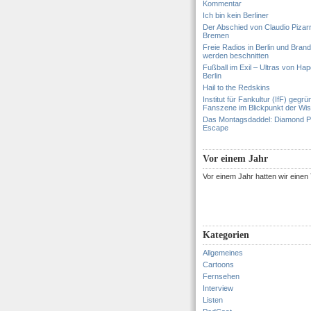
Kommentar
Ich bin kein Berliner
Der Abschied von Claudio Pizar
Bremen
Freie Radios in Berlin und Bran
werden beschnitten
Fußball im Exil – Ultras von Hapo
Berlin
Hail to the Redskins
Institut für Fankultur (IfF) gegrü
Fanszene im Blickpunkt der Wi
Das Montagsdaddel: Diamond 
Escape
Vor einem Jahr
Vor einem Jahr hatten wir eine
Kategorien
Allgemeines
Cartoons
Fernsehen
Interview
Listen