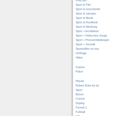
PodCast
Sport & Film
Sport & Geschichte
Sport & Literatur
Sport & Musik
Sport & Rundfunk
Sport & Werbung
Sport + Architektur
Sport + Hübsches Zeugs
Sport + Pressemitteilungen
Sport + Technik
SportsWire on tour
Umfrage
Video
Games
Poker
Pferde
Robert Enke ist tot
Sport
Boxen
Cricket
Doping
Formel 1
Fußball