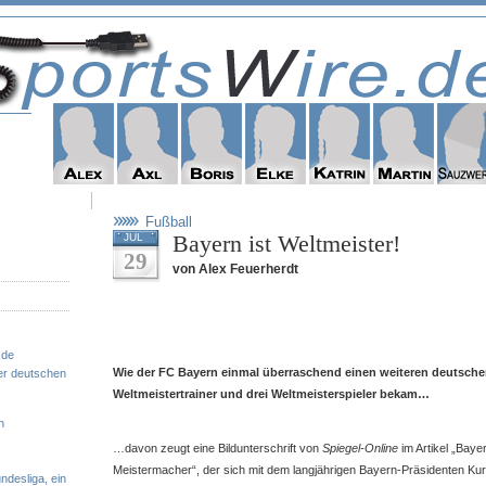
Fußball
Bayern ist Weltmeister!
JUL
29
von Alex Feuerherdt
.de
Wie der FC Bayern einmal überraschend einen weiteren deutschen 
er deutschen
Weltmeistertrainer und drei Weltmeisterspieler bekam…
n
…davon zeugt eine Bildunterschrift von
Spiegel-Online
im Artikel „Bay
Meistermacher“, der sich mit dem langjährigen Bayern-Präsidenten Kur
ndesliga, ein