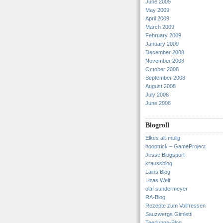
June 2009
May 2009
April 2009
March 2009
February 2009
January 2009
December 2008
November 2008
October 2008
September 2008
August 2008
July 2008
June 2008
Blogroll
Elkes alt-mulig
hooptrick – GameProject
Jesse Blogsport
kraussblog
Lains Blog
Lizas Welt
olaf sundermeyer
RA-Blog
Rezepte zum Vollfressen
Sauzwergs Gimletti
Teerlunge-Blog