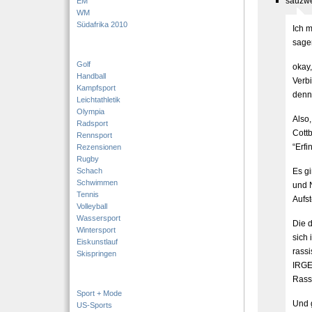
sauzwe
EM
WM
Südafrika 2010
Ich 
sage
Golf
okay,
Handball
Verb
Kampfsport
denn?
Leichtathletik
Olympia
Also
Radsport
Cott
Rennsport
“Erfi
Rezensionen
Rugby
Schach
Es gi
Schwimmen
und 
Tennis
Aufs
Volleyball
Wassersport
Die 
Wintersport
sich
Eiskunstlauf
rassi
Skispringen
IRGE
Rass
Sport + Mode
Und 
US-Sports