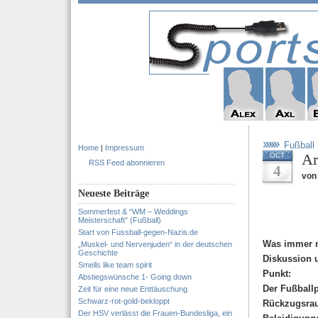
Fußball
Home
|
Impressum
Ar
OCT
RSS Feed abonnieren
4
von 
Neueste Beiträge
Sommerfest & “WM – Weddings
Meisterschaft” (Fußball)
Start von Fussball-gegen-Nazis.de
Was immer m
„Muskel- und Nervenjuden“ in der deutschen
Geschichte
Diskussion u
Smells like team spirit
Punkt:
Abstiegswünsche 1- Going down
Der Fußballp
Zeit für eine neue Enttäuschung
Schwarz-rot-gold-bekloppt
Rückzugsraum
Der HSV verlässt die Frauen-Bundesliga, ein