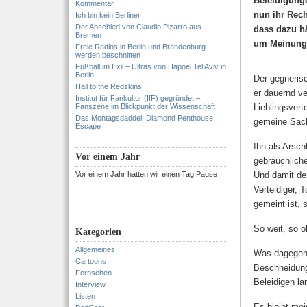
Beleidigunge
Kommentar
nun ihr Rech
Ich bin kein Berliner
Der Abschied von Claudio Pizarro aus
dass dazu hä
Bremen
um Meinungs
Freie Radios in Berlin und Brandenburg
werden beschnitten
Fußball im Exil – Ultras von Hapoel Tel Aviv in
Berlin
Der gegnerisc
Hail to the Redskins
er dauernd ve
Institut für Fankultur (IfF) gegründet –
Fanszene im Blickpunkt der Wissenschaft
Lieblingsvert
Das Montagsdaddel: Diamond Penthouse
gemeine Sache
Escape
Ihn als Arsch
Vor einem Jahr
gebräuchliche
Vor einem Jahr hatten wir einen Tag Pause
Und damit de
Verteidiger, 
gemeint ist,
So weit, so o
Kategorien
Allgemeines
Was dagegen n
Cartoons
Beschneidung
Fernsehen
Beleidigen la
Interview
Listen
Es bleibt mei