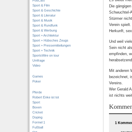
PodCast
Sport & Film
Die gängigen
Sport & Geschichte
Schwuchtel-A
Sport & Literatur
Stürmer nicht
Sport & Musik
Verein spielt
Sport & Rundfunk
Sport & Werbung
Herkunft, sex
Sport + Architektur
Sport + Hübsches Zeugs
Und weil vie
Sport + Pressemitteilungen
Sein nicht al
Sport + Technik
empfinden, we
SportsWire on tour
herabsetzend
Umfrage
Video
Mit anderen 
Games
bezeichnet, i
Poker
Vereins.
Wer Gerald A
Pferde
ist nichts wei
Robert Enke ist tot
Sport
Kommen
Boxen
Cricket
Doping
Formel 1
1 Komment
Fußball