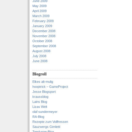
June 2009
May 2009
April 2009
March 2009
February 2009
January 2009
December 2008
November 2008
October 2008
September 2008
August 2008
July 2008
June 2008
Blogroll
Elkes alt-mulig
hooptrick – GameProject
Jesse Blogsport
kraussblog
Lains Blog
Lizas Welt
olaf sundermeyer
RA-Blog
Rezepte zum Vollfressen
Sauzwergs Gimletti
Teerlunge-Blog