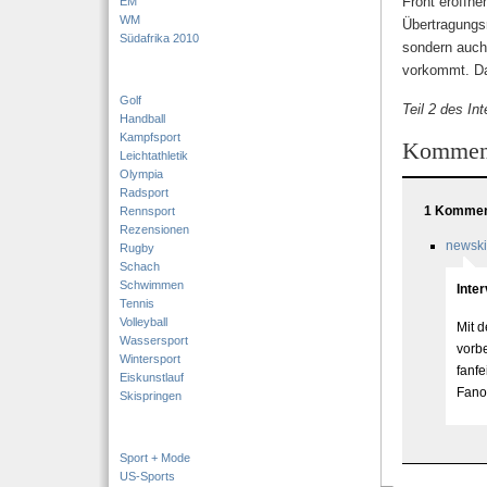
Front eröffne
EM
WM
Übertragungsr
Südafrika 2010
sondern auch
vorkommt. Da
Golf
Teil 2 des In
Handball
Kampfsport
Kommen
Leichtathletik
Olympia
Radsport
1 Komment
Rennsport
Rezensionen
newski
Rugby
Schach
Schwimmen
Inte
Tennis
Volleyball
Mit 
Wassersport
vorbe
Wintersport
fanfe
Eiskunstlauf
Fano
Skispringen
Sport + Mode
US-Sports