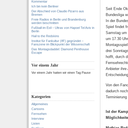
Kommentar
Ich bin kein Berliner
Seit Ende Okt
Der Abschied von Claudio Pizarro aus
Bundesliga w
Bremen
Freie Radios in Berlin und Brandenburg
In der Bundes
werden beschnitten
Spiel findet 
Fußball im Exil – Ultras von Hapoel Tel Aviv in
Berlin
Samstag um 1
Hail to the Redskins
um 17.30 Uhr.
Institut für Fankultur (IfF) gegründet –
Fanszene im Blickpunkt der Wissenschaft
Montagsspiel
Das Montagsdaddel: Diamond Penthouse
drei Sonntag
Escape
hofft, durch
Fernsehrecht
Vor einem Jahr
Anbieter ihre
Vor einem Jahr hatten wir einen Tag Pause
Entscheidung 
Von den Fanor
dadurch noch 
Kategorien
Terminierung
Allgemeines
Cartoons
Ist der Kamp
Fernsehen
Möglichkeit
Interview
Listen
Mathias Rad