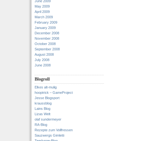
June 2009
May 2009
April 2009
March 2009
February 2009
January 2009
December 2008
November 2008
October 2008
September 2008
August 2008
July 2008
June 2008
Blogroll
Elkes alt-mulig
hooptrick – GameProject
Jesse Blogsport
kraussblog
Lains Blog
Lizas Welt
olaf sundermeyer
RA-Blog
Rezepte zum Vollfressen
Sauzwergs Gimletti
Teerlunge-Blog