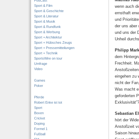
PodCast
Sport & Film
wenn auch di
Sport & Geschichte
ernsthaft erw
Sport & Literatur
und Priorität
Sport & Musik
der uns aber 
Sport & Rundfunk
Sport & Werbung
und uns der 
Sport + Architektur
Unheil durch
Sport + Hübsches Zeugs
Sport + Pressemitteilungen
Philipp Mark
Sport + Technik
dem Hintergru
SportsWire on tour
Frechheit. M
Umfrage
Video
Anstoßzeiten
eingehen zu 
Games
nicht der Fan
Poker
Was macht ei
geforderten 
Pferde
Exklusivität”
Robert Enke ist tot
Sport
Boxen
Sebastian El
Cricket
hört der Wide
Doping
Anstoßzeit vo
Formel 1
Saison hinau
Fußball