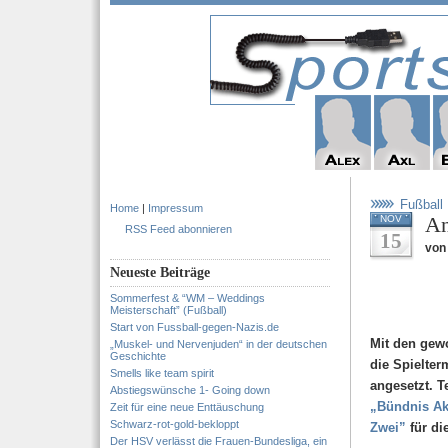
Fußball
Home
|
Impressum
An
NOV
RSS Feed abonnieren
15
von
Neueste Beiträge
Sommerfest & “WM – Weddings
Meisterschaft” (Fußball)
Start von Fussball-gegen-Nazis.de
Mit den gewo
„Muskel- und Nervenjuden“ in der deutschen
Geschichte
die Spielter
Smells like team spirit
angesetzt. T
Abstiegswünsche 1- Going down
„Bündnis Ak
Zeit für eine neue Enttäuschung
Schwarz-rot-gold-bekloppt
Zwei”
für d
Der HSV verlässt die Frauen-Bundesliga, ein