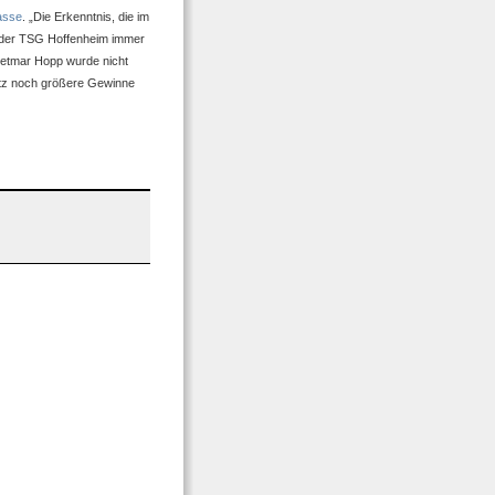
asse
. „Die Erkenntnis, die im
t der TSG Hoffenheim immer
ietmar Hopp wurde nicht
satz noch größere Gewinne