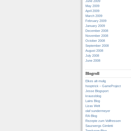
June 2009
May 2009
April 2009
March 2009
February 2009
January 2009
December 2008
November 2008
October 2008
September 2008
August 2008
July 2008
June 2008
Blogroll
Elkes alt-mulig
hooptrick – GameProject
Jesse Blogsport
kraussblog
Lains Blog
Lizas Welt
olaf sundermeyer
RA-Blog
Rezepte zum Vollfressen
Sauzwergs Gimletti
Teerlunge-Blog