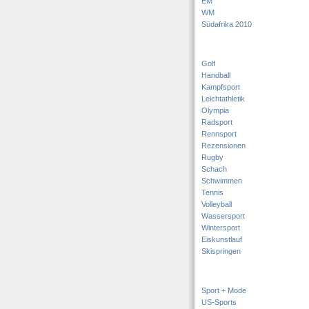
EM
WM
Südafrika 2010
Golf
Handball
Kampfsport
Leichtathletik
Olympia
Radsport
Rennsport
Rezensionen
Rugby
Schach
Schwimmen
Tennis
Volleyball
Wassersport
Wintersport
Eiskunstlauf
Skispringen
Sport + Mode
US-Sports