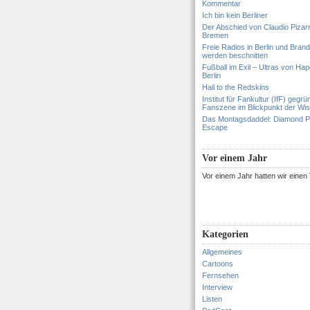
Kommentar
Ich bin kein Berliner
Der Abschied von Claudio Pizar
Bremen
Freie Radios in Berlin und Bran
werden beschnitten
Fußball im Exil – Ultras von Hapo
Berlin
Hail to the Redskins
Institut für Fankultur (IfF) gegrü
Fanszene im Blickpunkt der Wi
Das Montagsdaddel: Diamond 
Escape
Vor einem Jahr
Vor einem Jahr hatten wir eine
Kategorien
Allgemeines
Cartoons
Fernsehen
Interview
Listen