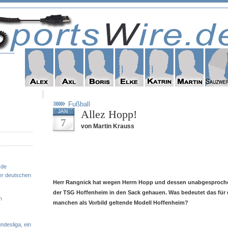
Fußball
Allez Hopp!
JAN
7
von Martin Krauss
.de
er deutschen
Herr Rangnick hat wegen Herrn Hopp und dessen unabgesprochen
der TSG Hoffenheim in den Sack gehauen. Was bedeutet das für d
n
manchen als Vorbild geltende Modell Hoffenheim?
ndesliga, ein