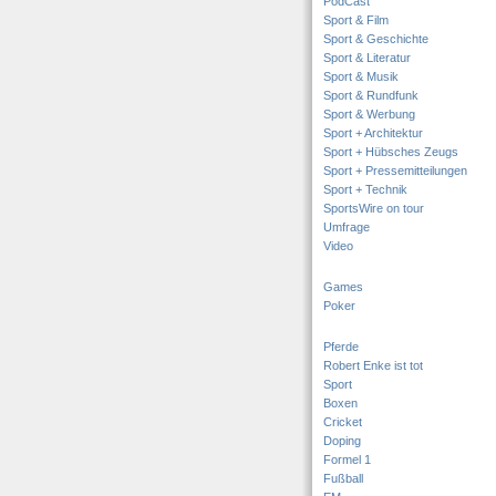
PodCast
Sport & Film
Sport & Geschichte
Sport & Literatur
Sport & Musik
Sport & Rundfunk
Sport & Werbung
Sport + Architektur
Sport + Hübsches Zeugs
Sport + Pressemitteilungen
Sport + Technik
SportsWire on tour
Umfrage
Video
Games
Poker
Pferde
Robert Enke ist tot
Sport
Boxen
Cricket
Doping
Formel 1
Fußball