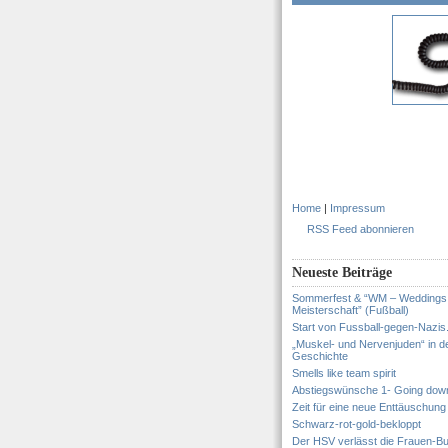
Home
|
Impressum
RSS Feed abonnieren
Neueste Beiträge
Sommerfest & “WM – Weddings
Meisterschaft” (Fußball)
Start von Fussball-gegen-Nazis
„Muskel- und Nervenjuden“ in d
Geschichte
Smells like team spirit
Abstiegswünsche 1- Going dow
Zeit für eine neue Enttäuschung
Schwarz-rot-gold-bekloppt
Der HSV verlässt die Frauen-Bu