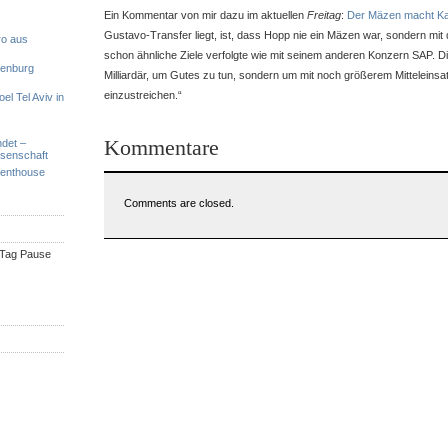
Ein Kommentar von mir dazu im aktuellen
Freitag
:
Der Mäzen macht K
Gustavo-Transfer liegt, ist, dass Hopp nie ein Mäzen war, sondern mi
ro aus
schon ähnliche Ziele verfolgte wie mit seinem anderen Konzern SAP. D
denburg
Milliardär, um Gutes zu tun, sondern um mit noch größerem Mittelein
einzustreichen.“
el Tel Aviv in
Kommentare
ndet –
ssenschaft
Penthouse
Comments are closed.
n Tag Pause