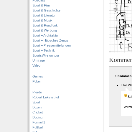
PodCast
Sport & Film
Sport & Geschichte
Sport & Literatur
Sport & Musik
Sport & Rundfunk
Sport & Werbung
Sport + Architektur
Sport + Hübsches Zeugs
Sport + Pressemitteilungen
Sport + Technik
SportsWire on tour
Kommen
Umfrage
Video
1 Komment
Games
Poker
Elke Wi
Pferde
Spi
Robert Enke ist tot
Sport
Vermu
Boxen
Cricket
Doping
Formel 1
Fußball