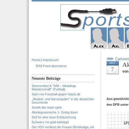
Cartoon
Home
|
Impressum
Ak
OCT
RSS Feed abonnieren
7
von
Neueste Beiträge
Sommerfest & “WM – Weddings
Meisterschaft” (Fußball)
Start von Fussball-gegen-Nazis.de
Aus gewöhnlich
„Muskel- und Nervenjuden“ in der deutschen
Geschichte
des DFB unte
Smells like team spirit
Abstiegswünsche 1- Going down
Zeit für eine neue Enttäuschung
Schwarz-rot-gold-bekloppt
Der HSV verlässt die Frauen-Bundesliga, ein