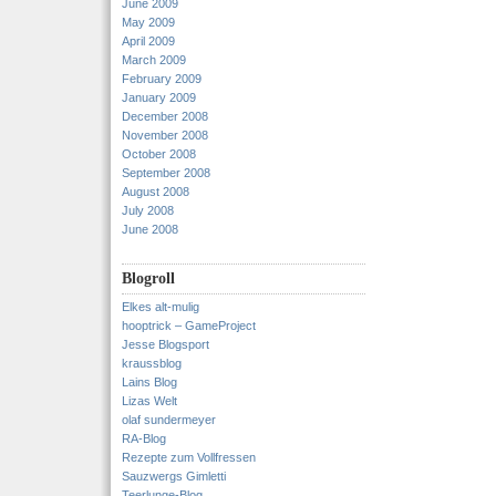
June 2009
May 2009
April 2009
March 2009
February 2009
January 2009
December 2008
November 2008
October 2008
September 2008
August 2008
July 2008
June 2008
Blogroll
Elkes alt-mulig
hooptrick – GameProject
Jesse Blogsport
kraussblog
Lains Blog
Lizas Welt
olaf sundermeyer
RA-Blog
Rezepte zum Vollfressen
Sauzwergs Gimletti
Teerlunge-Blog