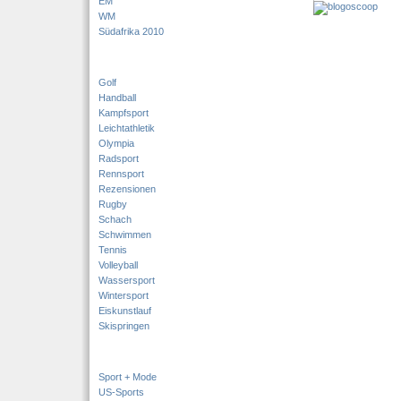
EM
WM
Südafrika 2010
Golf
Handball
Kampfsport
Leichtathletik
Olympia
Radsport
Rennsport
Rezensionen
Rugby
Schach
Schwimmen
Tennis
Volleyball
Wassersport
Wintersport
Eiskunstlauf
Skispringen
Sport + Mode
US-Sports