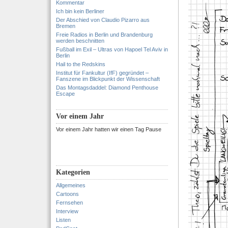
Kommentar
Ich bin kein Berliner
Der Abschied von Claudio Pizarro aus
Bremen
Freie Radios in Berlin und Brandenburg
werden beschnitten
Fußball im Exil – Ultras von Hapoel Tel Aviv in
Berlin
Hail to the Redskins
Institut für Fankultur (IfF) gegründet –
Fanszene im Blickpunkt der Wissenschaft
Das Montagsdaddel: Diamond Penthouse
Escape
Vor einem Jahr
Vor einem Jahr hatten wir einen Tag Pause
Kategorien
Allgemeines
Cartoons
Fernsehen
Interview
Listen