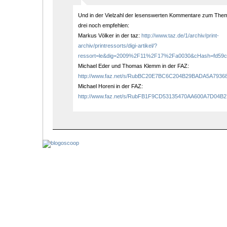
Und in der Vielzahl der lesenswerten Kommentare zum Them
drei noch empfehlen:
Markus Völker in der taz:
http://www.taz.de/1/archiv/print-
archiv/printressorts/digi-artikel/?
ressort=le&dig=2009%2F11%2F17%2Fa0030&cHash=fd59c
Michael Eder und Thomas Klemm in der FAZ:
http://www.faz.net/s/RubBC20E7BC6C204B29BADA5A79
Michael Horeni in der FAZ:
http://www.faz.net/s/RubFB1F9CD53135470AA600A7D04