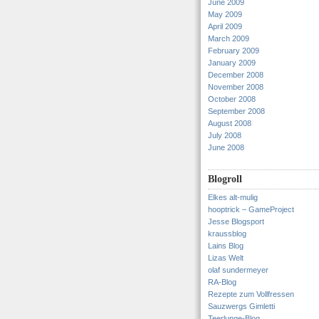
June 2009
May 2009
April 2009
March 2009
February 2009
January 2009
December 2008
November 2008
October 2008
September 2008
August 2008
July 2008
June 2008
Blogroll
Elkes alt-mulig
hooptrick – GameProject
Jesse Blogsport
kraussblog
Lains Blog
Lizas Welt
olaf sundermeyer
RA-Blog
Rezepte zum Vollfressen
Sauzwergs Gimletti
Teerlunge-Blog