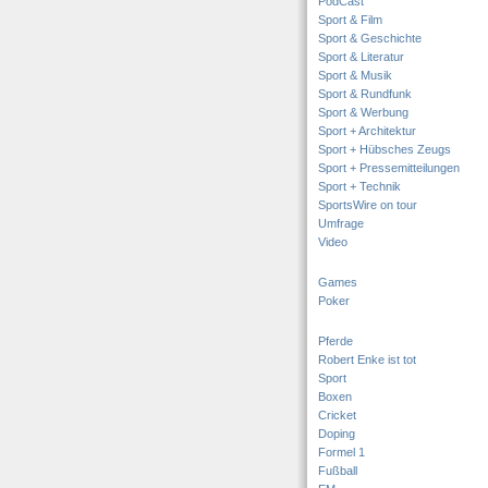
PodCast
Sport & Film
Sport & Geschichte
Sport & Literatur
Sport & Musik
Sport & Rundfunk
Sport & Werbung
Sport + Architektur
Sport + Hübsches Zeugs
Sport + Pressemitteilungen
Sport + Technik
SportsWire on tour
Umfrage
Video
Games
Poker
Pferde
Robert Enke ist tot
Sport
Boxen
Cricket
Doping
Formel 1
Fußball