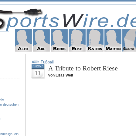
Fußball
A Tribute to Robert Riese
NOV
11
von Lizas Welt
.de
er deutschen
n
ndesliga, ein