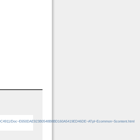
79C4911/Doc~E650DAE923B0548B8BD160A5419ED46DE~ATpl~Ecommon~Scontent.html