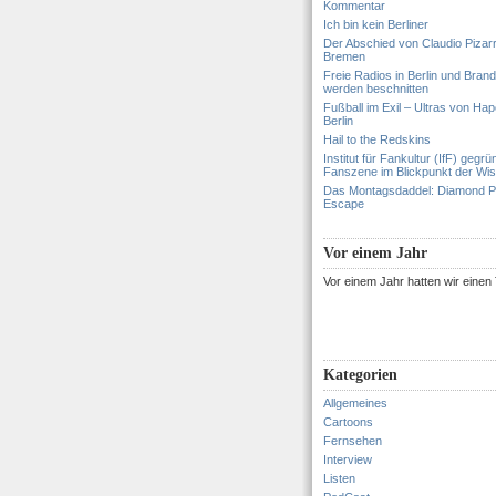
Kommentar
Ich bin kein Berliner
Der Abschied von Claudio Pizar
Bremen
Freie Radios in Berlin und Bran
werden beschnitten
Fußball im Exil – Ultras von Hapo
Berlin
Hail to the Redskins
Institut für Fankultur (IfF) gegrü
Fanszene im Blickpunkt der Wi
Das Montagsdaddel: Diamond 
Escape
Vor einem Jahr
Vor einem Jahr hatten wir eine
Kategorien
Allgemeines
Cartoons
Fernsehen
Interview
Listen