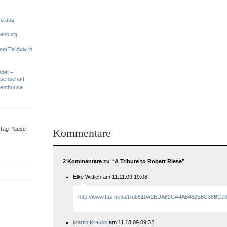
ro aus
denburg
el Tel Aviv in
ndet –
ssenschaft
Penthouse
n Tag Pause
Kommentare
2 Kommentare zu “A Tribute to Robert Riese”
Elke Wittich am 11.11.09 19:08
http://www.faz.net/s/Rub510A2EDA82CA4A8482E6C38BC
Martin Krauss
am 11.18.09 09:32