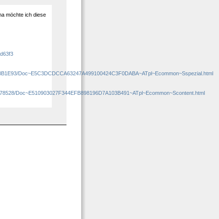
a möchte ich diese
d63f3
368B1E93/Doc~E5C3DCDCCA63247A499100424C3F0DABA~ATpl~Ecommon~Sspezial.html
B278528/Doc~E510903027F344EFB898196D7A103B491~ATpl~Ecommon~Scontent.html