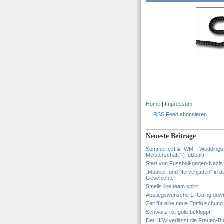
Home
|
Impressum
RSS Feed abonnieren
Neueste Beiträge
Sommerfest & “WM – Weddings
Meisterschaft” (Fußball)
Start von Fussball-gegen-Nazis
„Muskel- und Nervenjuden“ in d
Geschichte
Smells like team spirit
Abstiegswünsche 1- Going dow
Zeit für eine neue Enttäuschung
Schwarz-rot-gold-bekloppt
Der HSV verlässt die Frauen-Bu