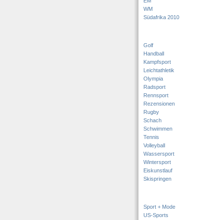
EM
WM
Südafrika 2010
Golf
Handball
Kampfsport
Leichtathletik
Olympia
Radsport
Rennsport
Rezensionen
Rugby
Schach
Schwimmen
Tennis
Volleyball
Wassersport
Wintersport
Eiskunstlauf
Skispringen
Sport + Mode
US-Sports