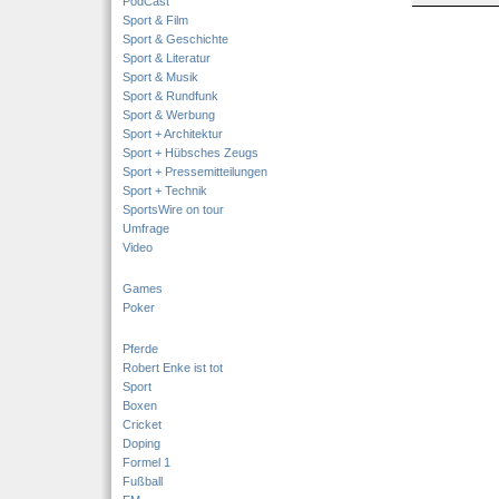
PodCast
Sport & Film
Sport & Geschichte
Sport & Literatur
Sport & Musik
Sport & Rundfunk
Sport & Werbung
Sport + Architektur
Sport + Hübsches Zeugs
Sport + Pressemitteilungen
Sport + Technik
SportsWire on tour
Umfrage
Video
Games
Poker
Pferde
Robert Enke ist tot
Sport
Boxen
Cricket
Doping
Formel 1
Fußball