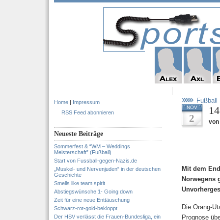
Fußball
Home
|
Impressum
14
NOV
RSS Feed abonnieren
2
von 
Neueste Beiträge
Sommerfest & “WM – Weddings
Meisterschaft” (Fußball)
Start von Fussball-gegen-Nazis.de
Mit dem End
„Muskel- und Nervenjuden“ in der deutschen
Geschichte
Norwegens g
Smells like team spirit
Unvorhergese
Abstiegswünsche 1- Going down
Zeit für eine neue Enttäuschung
Die Orang-Uta
Schwarz-rot-gold-bekloppt
Der HSV verlässt die Frauen-Bundesliga, ein
Prognose übe