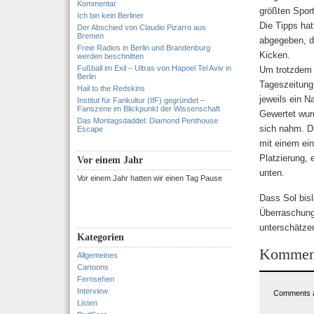
Kommentar
größten Spor
Ich bin kein Berliner
Die Tipps hat
Der Abschied von Claudio Pizarro aus
Bremen
abgegeben, de
Freie Radios in Berlin und Brandenburg
Kicken.
werden beschnitten
Fußball im Exil – Ultras von Hapoel Tel Aviv in
Um trotzdem 
Berlin
Tageszeitung 
Hail to the Redskins
jeweils ein N
Institut für Fankultur (IfF) gegründet –
Fanszene im Blickpunkt der Wissenschaft
Gewertet wurd
Das Montagsdaddel: Diamond Penthouse
sich nahm. Di
Escape
mit einem ein
Platzierung,
Vor einem Jahr
unten.
Vor einem Jahr hatten wir einen Tag Pause
Dass Sol bisl
Überraschung
unterschätzen
Kategorien
Kommen
Allgemeines
Cartoons
Fernsehen
Interview
Comments a
Listen