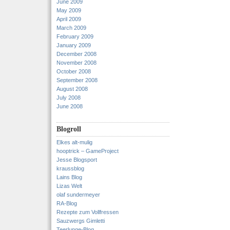
June 2009
May 2009
April 2009
March 2009
February 2009
January 2009
December 2008
November 2008
October 2008
September 2008
August 2008
July 2008
June 2008
Blogroll
Elkes alt-mulig
hooptrick – GameProject
Jesse Blogsport
kraussblog
Lains Blog
Lizas Welt
olaf sundermeyer
RA-Blog
Rezepte zum Vollfressen
Sauzwergs Gimletti
Teerlunge-Blog