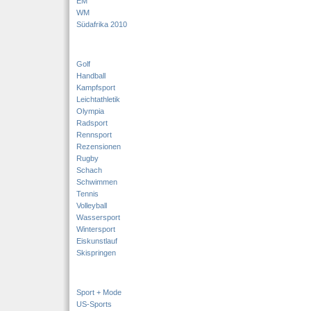
EM
WM
Südafrika 2010
Golf
Handball
Kampfsport
Leichtathletik
Olympia
Radsport
Rennsport
Rezensionen
Rugby
Schach
Schwimmen
Tennis
Volleyball
Wassersport
Wintersport
Eiskunstlauf
Skispringen
Sport + Mode
US-Sports