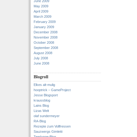
June 2009
May 2009
April 2009
March 2009
February 2009
January 2009
December 2008
November 2008
October 2008
September 2008
August 2008
July 2008
June 2008
Blogroll
Elkes alt-mulig
hooptrick – GameProject
Jesse Blogsport
kraussblog
Lains Blog
Lizas Welt
olaf sundermeyer
RA-Blog
Rezepte zum Vollfressen
Sauzwergs Gimletti
Teerlunge-Blog