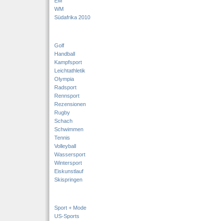
EM
WM
Südafrika 2010
Golf
Handball
Kampfsport
Leichtathletik
Olympia
Radsport
Rennsport
Rezensionen
Rugby
Schach
Schwimmen
Tennis
Volleyball
Wassersport
Wintersport
Eiskunstlauf
Skispringen
Sport + Mode
US-Sports