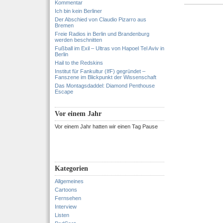
Kommentar
Ich bin kein Berliner
Der Abschied von Claudio Pizarro aus
Bremen
Freie Radios in Berlin und Brandenburg
werden beschnitten
Fußball im Exil – Ultras von Hapoel Tel Aviv in
Berlin
Hail to the Redskins
Institut für Fankultur (IfF) gegründet –
Fanszene im Blickpunkt der Wissenschaft
Das Montagsdaddel: Diamond Penthouse
Escape
Vor einem Jahr
Vor einem Jahr hatten wir einen Tag Pause
Kategorien
Allgemeines
Cartoons
Fernsehen
Interview
Listen