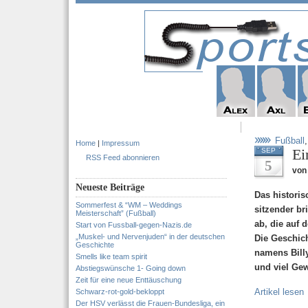
Fußball
Home
|
Impressum
Ei
SEP
RSS Feed abonnieren
5
von 
Neueste Beiträge
Das historis
Sommerfest & “WM – Weddings
sitzender br
Meisterschaft” (Fußball)
ab, die auf 
Start von Fussball-gegen-Nazis.de
„Muskel- und Nervenjuden“ in der deutschen
Die Geschic
Geschichte
namens Bill
Smells like team spirit
und viel Gew
Abstiegswünsche 1- Going down
Zeit für eine neue Enttäuschung
Artikel lesen
Schwarz-rot-gold-bekloppt
Der HSV verlässt die Frauen-Bundesliga, ein