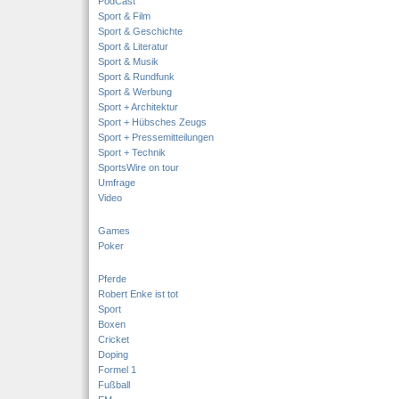
PodCast
Sport & Film
Sport & Geschichte
Sport & Literatur
Sport & Musik
Sport & Rundfunk
Sport & Werbung
Sport + Architektur
Sport + Hübsches Zeugs
Sport + Pressemitteilungen
Sport + Technik
SportsWire on tour
Umfrage
Video
Games
Poker
Pferde
Robert Enke ist tot
Sport
Boxen
Cricket
Doping
Formel 1
Fußball