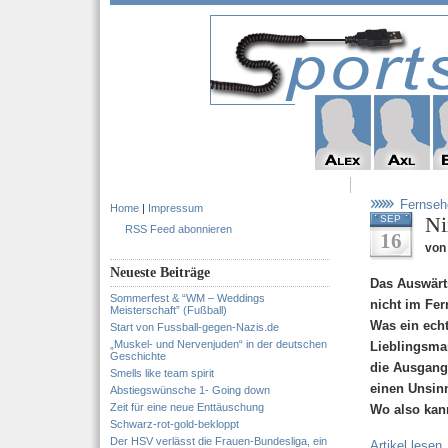
Fernseh
Home
|
Impressum
Ni
SEP
RSS Feed abonnieren
16
von 
Neueste Beiträge
Das Auswärt
Sommerfest & “WM – Weddings
nicht im Fe
Meisterschaft” (Fußball)
Was ein ech
Start von Fussball-gegen-Nazis.de
„Muskel- und Nervenjuden“ in der deutschen
Lieblingsma
Geschichte
die Ausgangs
Smells like team spirit
einen Unsin
Abstiegswünsche 1- Going down
Zeit für eine neue Enttäuschung
Wo also kan
Schwarz-rot-gold-bekloppt
Der HSV verlässt die Frauen-Bundesliga, ein
Artikel lesen