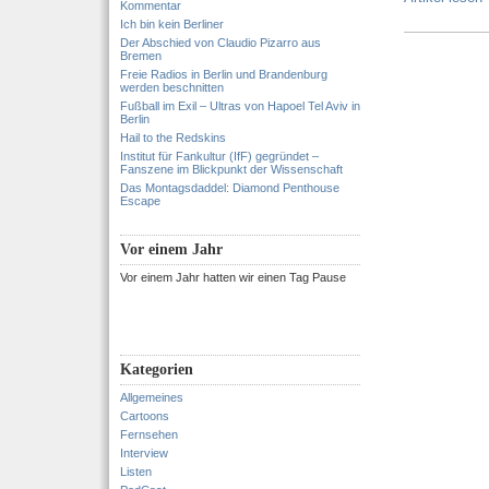
Kommentar
Ich bin kein Berliner
Der Abschied von Claudio Pizarro aus
Bremen
Freie Radios in Berlin und Brandenburg
werden beschnitten
Fußball im Exil – Ultras von Hapoel Tel Aviv in
Berlin
Hail to the Redskins
Institut für Fankultur (IfF) gegründet –
Fanszene im Blickpunkt der Wissenschaft
Das Montagsdaddel: Diamond Penthouse
Escape
Vor einem Jahr
Vor einem Jahr hatten wir einen Tag Pause
Kategorien
Allgemeines
Cartoons
Fernsehen
Interview
Listen