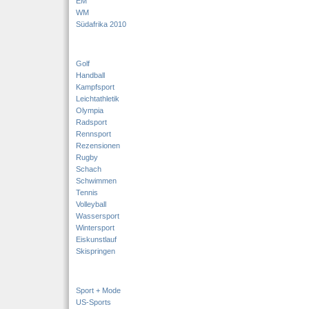
EM
WM
Südafrika 2010
Golf
Handball
Kampfsport
Leichtathletik
Olympia
Radsport
Rennsport
Rezensionen
Rugby
Schach
Schwimmen
Tennis
Volleyball
Wassersport
Wintersport
Eiskunstlauf
Skispringen
Sport + Mode
US-Sports