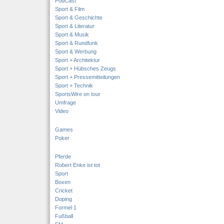
PodCast
Sport & Film
Sport & Geschichte
Sport & Literatur
Sport & Musik
Sport & Rundfunk
Sport & Werbung
Sport + Architektur
Sport + Hübsches Zeugs
Sport + Pressemitteilungen
Sport + Technik
SportsWire on tour
Umfrage
Video
Games
Poker
Pferde
Robert Enke ist tot
Sport
Boxen
Cricket
Doping
Formel 1
Fußball