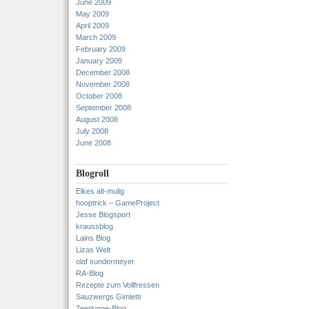
June 2009
May 2009
April 2009
March 2009
February 2009
January 2009
December 2008
November 2008
October 2008
September 2008
August 2008
July 2008
June 2008
Blogroll
Elkes alt-mulig
hooptrick – GameProject
Jesse Blogsport
kraussblog
Lains Blog
Lizas Welt
olaf sundermeyer
RA-Blog
Rezepte zum Vollfressen
Sauzwergs Gimletti
Teerlunge-Blog