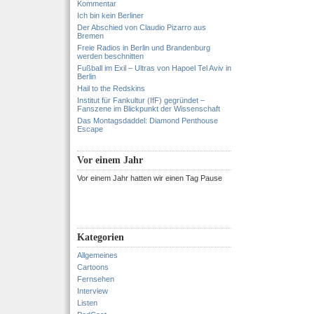
Kommentar
Ich bin kein Berliner
Der Abschied von Claudio Pizarro aus
Bremen
Freie Radios in Berlin und Brandenburg
werden beschnitten
Fußball im Exil – Ultras von Hapoel Tel Aviv in
Berlin
Hail to the Redskins
Institut für Fankultur (IfF) gegründet –
Fanszene im Blickpunkt der Wissenschaft
Das Montagsdaddel: Diamond Penthouse
Escape
Vor einem Jahr
Vor einem Jahr hatten wir einen Tag Pause
Kategorien
Allgemeines
Cartoons
Fernsehen
Interview
Listen