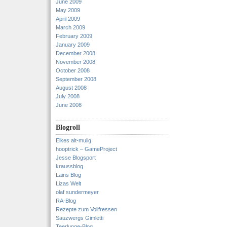
June 2009
May 2009
April 2009
March 2009
February 2009
January 2009
December 2008
November 2008
October 2008
September 2008
August 2008
July 2008
June 2008
Blogroll
Elkes alt-mulig
hooptrick – GameProject
Jesse Blogsport
kraussblog
Lains Blog
Lizas Welt
olaf sundermeyer
RA-Blog
Rezepte zum Vollfressen
Sauzwergs Gimletti
Teerlunge-Blog