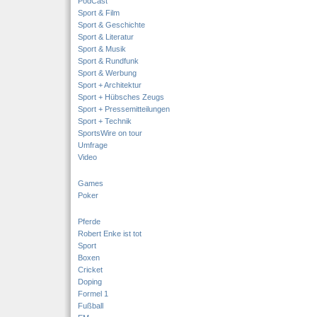
PodCast
Sport & Film
Sport & Geschichte
Sport & Literatur
Sport & Musik
Sport & Rundfunk
Sport & Werbung
Sport + Architektur
Sport + Hübsches Zeugs
Sport + Pressemitteilungen
Sport + Technik
SportsWire on tour
Umfrage
Video
Games
Poker
Pferde
Robert Enke ist tot
Sport
Boxen
Cricket
Doping
Formel 1
Fußball