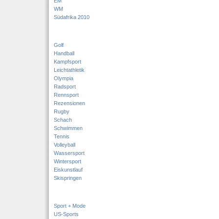
EM
WM
Südafrika 2010
Golf
Handball
Kampfsport
Leichtathletik
Olympia
Radsport
Rennsport
Rezensionen
Rugby
Schach
Schwimmen
Tennis
Volleyball
Wassersport
Wintersport
Eiskunstlauf
Skispringen
Sport + Mode
US-Sports