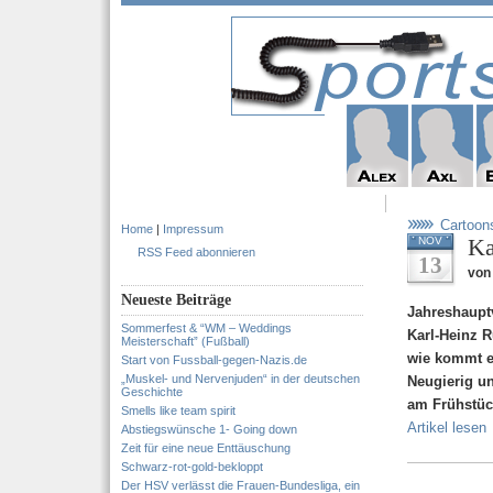
Cartoon
Home
|
Impressum
Ka
NOV
RSS Feed abonnieren
13
von
Neueste Beiträge
Jahreshaup
Sommerfest & “WM – Weddings
Karl-Heinz 
Meisterschaft” (Fußball)
wie kommt e
Start von Fussball-gegen-Nazis.de
„Muskel- und Nervenjuden“ in der deutschen
Neugierig un
Geschichte
am Frühstüc
Smells like team spirit
Artikel lesen
Abstiegswünsche 1- Going down
Zeit für eine neue Enttäuschung
Schwarz-rot-gold-bekloppt
Der HSV verlässt die Frauen-Bundesliga, ein