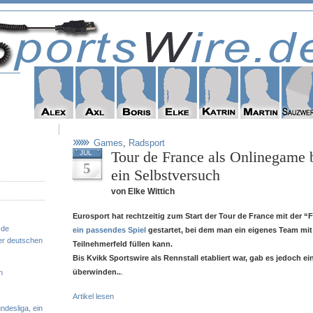
Games
,
Radsport
Tour de France als Onlinegame 
JUL
5
ein Selbstversuch
von Elke Wittich
Eurosport hat rechtzeitig zum Start der Tour de France mit der “
.de
ein passendes Spiel
gestartet, bei dem man ein eigenes Team mi
er deutschen
Teilnehmerfeld füllen kann.
Bis Kvikk Sportswire als Rennstall etabliert war, gab es jedoch e
überwinden..
.
n
Artikel lesen
ndesliga, ein