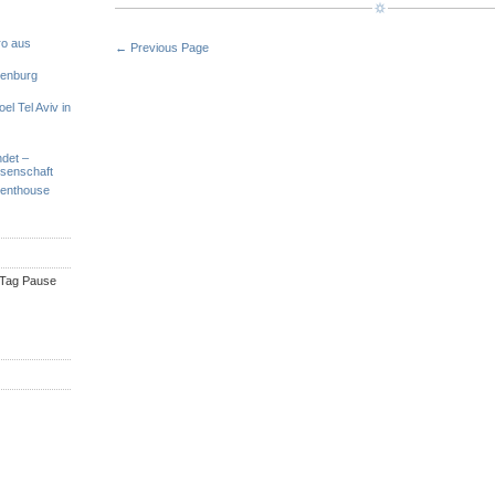
ro aus
← Previous Page
denburg
el Tel Aviv in
ndet –
ssenschaft
Penthouse
n Tag Pause