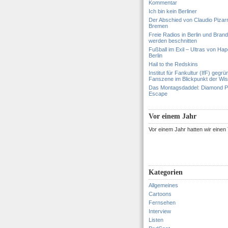
Kommentar
Ich bin kein Berliner
Der Abschied von Claudio Pizar
Bremen
Freie Radios in Berlin und Bran
werden beschnitten
Fußball im Exil – Ultras von Hapo
Berlin
Hail to the Redskins
Institut für Fankultur (IfF) gegrü
Fanszene im Blickpunkt der Wi
Das Montagsdaddel: Diamond 
Escape
Vor einem Jahr
Vor einem Jahr hatten wir eine
Kategorien
Allgemeines
Cartoons
Fernsehen
Interview
Listen