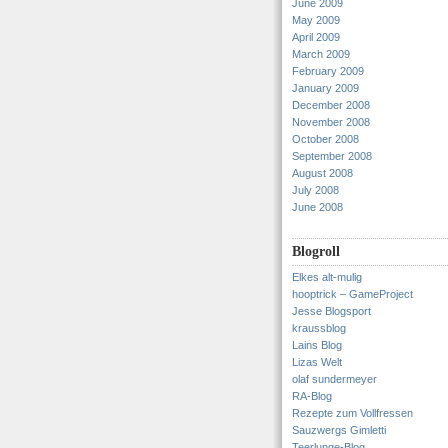
June 2009
May 2009
April 2009
March 2009
February 2009
January 2009
December 2008
November 2008
October 2008
September 2008
August 2008
July 2008
June 2008
Blogroll
Elkes alt-mulig
hooptrick – GameProject
Jesse Blogsport
kraussblog
Lains Blog
Lizas Welt
olaf sundermeyer
RA-Blog
Rezepte zum Vollfressen
Sauzwergs Gimletti
Teerlunge-Blog