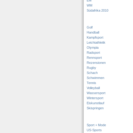
EM
WM
Südafrika 2010
Golf
Handball
Kampfsport
Leichtathletik
Olympia
Radsport
Rennsport
Rezensionen
Rugby
Schach
Schwimmen
Tennis
Volleyball
Wassersport
Wintersport
Eiskunstlauf
Skispringen
Sport + Mode
US-Sports