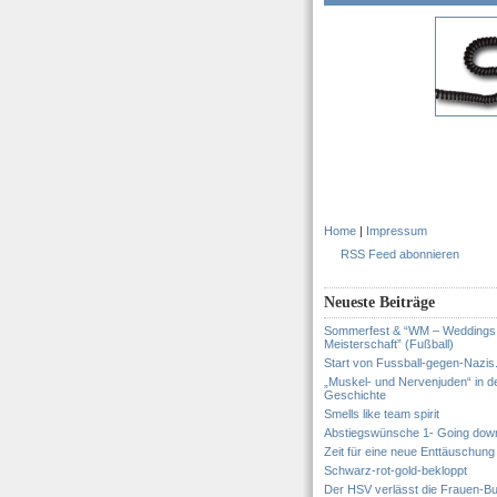
Home
|
Impressum
RSS Feed abonnieren
Neueste Beiträge
Sommerfest & “WM – Weddings
Meisterschaft” (Fußball)
Start von Fussball-gegen-Nazis
„Muskel- und Nervenjuden“ in d
Geschichte
Smells like team spirit
Abstiegswünsche 1- Going dow
Zeit für eine neue Enttäuschung
Schwarz-rot-gold-bekloppt
Der HSV verlässt die Frauen-Bu