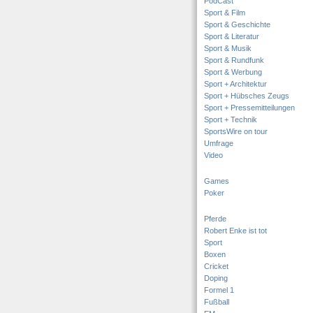
PodCast
Sport & Film
Sport & Geschichte
Sport & Literatur
Sport & Musik
Sport & Rundfunk
Sport & Werbung
Sport + Architektur
Sport + Hübsches Zeugs
Sport + Pressemitteilungen
Sport + Technik
SportsWire on tour
Umfrage
Video
Games
Poker
Pferde
Robert Enke ist tot
Sport
Boxen
Cricket
Doping
Formel 1
Fußball