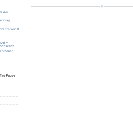
ro aus
denburg
el Tel Aviv in
ndet –
ssenschaft
Penthouse
n Tag Pause