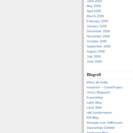
June 2009
May 2009
April 2009
March 2009
February 2009
January 2009
December 2008
November 2008
October 2008
September 2008
August 2008
July 2008
June 2008
Blogroll
Elkes alt-mulig
hooptrick – GameProject
Jesse Blogsport
kraussblog
Lains Blog
Lizas Welt
olaf sundermeyer
RA-Blog
Rezepte zum Vollfressen
Sauzwergs Gimletti
Teerlunge-Blog