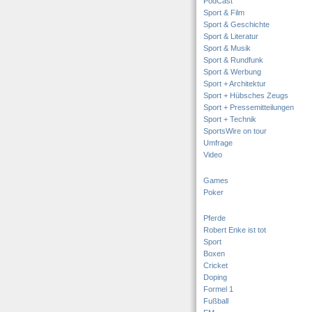
PodCast
Sport & Film
Sport & Geschichte
Sport & Literatur
Sport & Musik
Sport & Rundfunk
Sport & Werbung
Sport + Architektur
Sport + Hübsches Zeugs
Sport + Pressemitteilungen
Sport + Technik
SportsWire on tour
Umfrage
Video
Games
Poker
Pferde
Robert Enke ist tot
Sport
Boxen
Cricket
Doping
Formel 1
Fußball