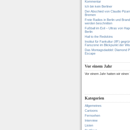
Kommentar
Ich bin kein Berliner
Der Abschied von Claudio Pizar
Bremen
Freie Radios in Berlin und Bran
werden beschnitten
Fußball im Exil – Ultras von Hapo
Berlin
Hail to the Redskins
Institut für Fankultur (IfF) gegrü
Fanszene im Blickpunkt der Wi
Das Montagsdaddel: Diamond 
Escape
Vor einem Jahr
Vor einem Jahr hatten wir eine
Kategorien
Allgemeines
Cartoons
Fernsehen
Interview
Listen