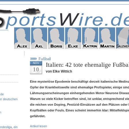
Fußball
Italien: 42 tote ehemalige Fußbal
NOV
10
von Elke Wittich
Eine mysteriöse Epodemie beschäftigt derzeit italienische Medin
Opfer der Krankheitswelle sind ehemalige Profispieler, einige sind
Lähmungserscheinungen einhergehenden Motor Neurone Diseas
.de
Warum so viele Kicker betroffen sind, ist unklar, entsprechend vi
er deutschen
die reichen von Doping, Pestizid-Einsätzen auf den Plätzen ode
Kopfbällen oder Fouls. Eines scheint immerhin klar: Mittelfeldsp
n
gefährdet.
Artikel lesen
ndesliga, ein