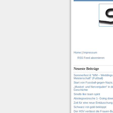
Home
|
Impressum
RSS Feed abonnieren
Neueste Beiträge
Sommerfest & “WM – Weddings
Meisterschaft” (Fußball)
Start von Fussball-gegen-Nazis
„Muskel- und Nervenjuden“ in d
Geschichte
Smells like team spirit
Abstiegswünsche 1- Going dow
Zeit für eine neue Enttäuschung
Schwarz-rot-gold-bekloppt
Der HSV verlässt die Frauen-Bu