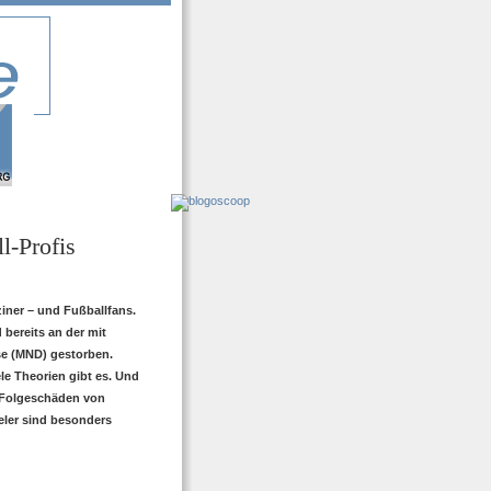
l-Profis
ziner – und Fußballfans.
 bereits an der mit
e (MND) gestorben.
ele Theorien gibt es. Und
r Folgeschäden von
ieler sind besonders