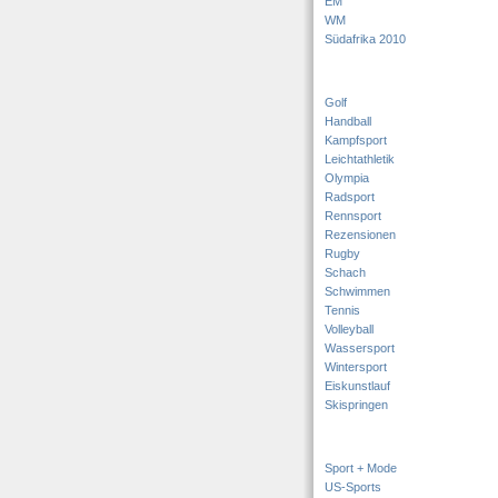
EM
WM
Südafrika 2010
Golf
Handball
Kampfsport
Leichtathletik
Olympia
Radsport
Rennsport
Rezensionen
Rugby
Schach
Schwimmen
Tennis
Volleyball
Wassersport
Wintersport
Eiskunstlauf
Skispringen
Sport + Mode
US-Sports