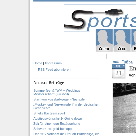
Fußball
Home
|
Impressum
En
JUL
RSS Feed abonnieren
21
von 
Neueste Beiträge
Sommerfest & “WM – Weddings
Meisterschaft” (Fußball)
Start von Fussball-gegen-Nazis.de
„Muskel- und Nervenjuden“ in der deutschen
Geschichte
Smells like team spirit
Abstiegswünsche 1- Going down
Zeit für eine neue Enttäuschung
Schwarz-rot-gold-bekloppt
Der HSV verlässt die Frauen-Bundesliga, ein