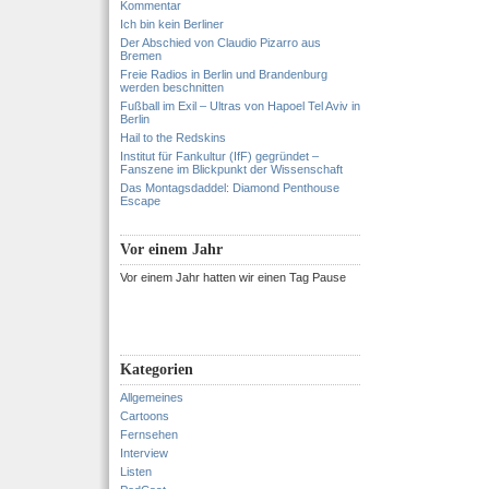
Kommentar
Ich bin kein Berliner
Der Abschied von Claudio Pizarro aus
Bremen
Freie Radios in Berlin und Brandenburg
werden beschnitten
Fußball im Exil – Ultras von Hapoel Tel Aviv in
Berlin
Hail to the Redskins
Institut für Fankultur (IfF) gegründet –
Fanszene im Blickpunkt der Wissenschaft
Das Montagsdaddel: Diamond Penthouse
Escape
Vor einem Jahr
Vor einem Jahr hatten wir einen Tag Pause
Kategorien
Allgemeines
Cartoons
Fernsehen
Interview
Listen