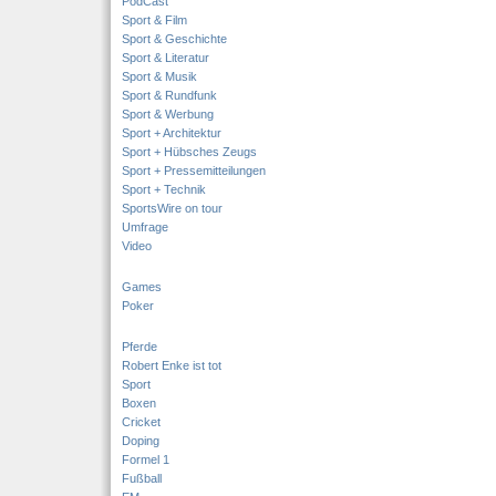
PodCast
Sport & Film
Sport & Geschichte
Sport & Literatur
Sport & Musik
Sport & Rundfunk
Sport & Werbung
Sport + Architektur
Sport + Hübsches Zeugs
Sport + Pressemitteilungen
Sport + Technik
SportsWire on tour
Umfrage
Video
Games
Poker
Pferde
Robert Enke ist tot
Sport
Boxen
Cricket
Doping
Formel 1
Fußball