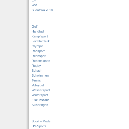
EM
WM
Südafrika 2010
Golf
Handball
Kampfsport
Leichtathletik
Olympia
Radsport
Rennsport
Rezensionen
Rugby
Schach
Schwimmen
Tennis
Volleyball
Wassersport
Wintersport
Eiskunstlauf
Skispringen
Sport + Mode
US-Sports