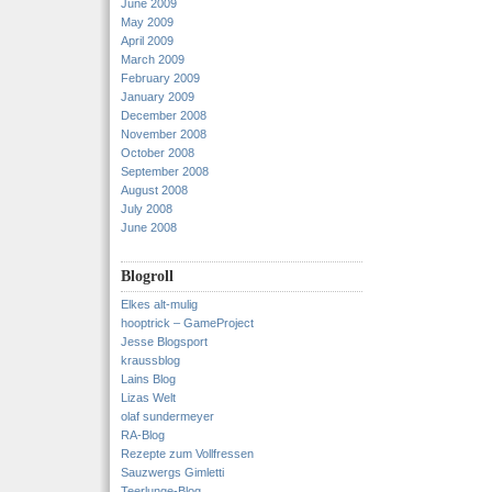
June 2009
May 2009
April 2009
March 2009
February 2009
January 2009
December 2008
November 2008
October 2008
September 2008
August 2008
July 2008
June 2008
Blogroll
Elkes alt-mulig
hooptrick – GameProject
Jesse Blogsport
kraussblog
Lains Blog
Lizas Welt
olaf sundermeyer
RA-Blog
Rezepte zum Vollfressen
Sauzwergs Gimletti
Teerlunge-Blog