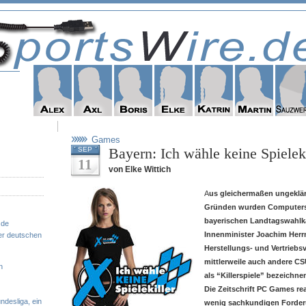
Games
Bayern: Ich wähle keine Spieleki
SEP
11
von Elke Wittich
A
us gleichermaßen ungeklär
Gründen wurden Computers
bayerischen Landtagswahlk
.de
Innenminister Joachim Herr
er deutschen
Herstellungs- und Vertriebs
mittlerweile auch andere CS
n
als “Killerspiele” bezeichne
Die Zeitschrift PC Games re
ndesliga, ein
wenig sachkundigen Forder