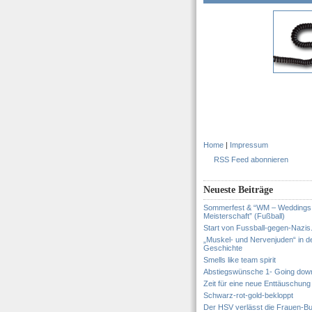
Home
|
Impressum
RSS Feed abonnieren
Neueste Beiträge
Sommerfest & “WM – Weddings
Meisterschaft” (Fußball)
Start von Fussball-gegen-Nazis
„Muskel- und Nervenjuden“ in d
Geschichte
Smells like team spirit
Abstiegswünsche 1- Going dow
Zeit für eine neue Enttäuschung
Schwarz-rot-gold-bekloppt
Der HSV verlässt die Frauen-Bu