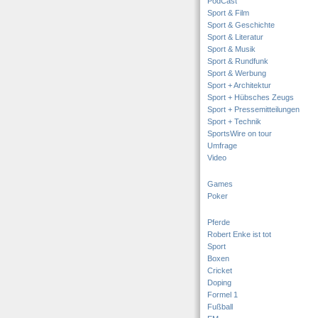
PodCast
Sport & Film
Sport & Geschichte
Sport & Literatur
Sport & Musik
Sport & Rundfunk
Sport & Werbung
Sport + Architektur
Sport + Hübsches Zeugs
Sport + Pressemitteilungen
Sport + Technik
SportsWire on tour
Umfrage
Video
Games
Poker
Pferde
Robert Enke ist tot
Sport
Boxen
Cricket
Doping
Formel 1
Fußball