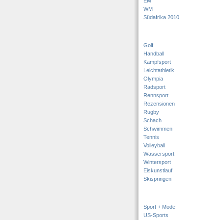
EM
WM
Südafrika 2010
Golf
Handball
Kampfsport
Leichtathletik
Olympia
Radsport
Rennsport
Rezensionen
Rugby
Schach
Schwimmen
Tennis
Volleyball
Wassersport
Wintersport
Eiskunstlauf
Skispringen
Sport + Mode
US-Sports