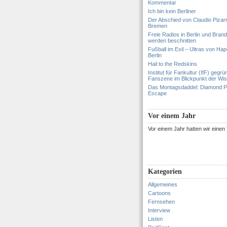
Kommentar
Ich bin kein Berliner
Der Abschied von Claudio Pizar
Bremen
Freie Radios in Berlin und Bran
werden beschnitten
Fußball im Exil – Ultras von Hapo
Berlin
Hail to the Redskins
Institut für Fankultur (IfF) gegrü
Fanszene im Blickpunkt der Wi
Das Montagsdaddel: Diamond 
Escape
Vor einem Jahr
Vor einem Jahr hatten wir eine
Kategorien
Allgemeines
Cartoons
Fernsehen
Interview
Listen