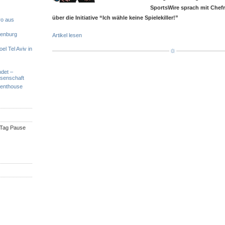
SportsWire sprach mit Chefr
über die Initiative “Ich wähle keine Spielekiller!”
ro aus
denburg
Artikel lesen
el Tel Aviv in
ndet –
ssenschaft
Penthouse
n Tag Pause