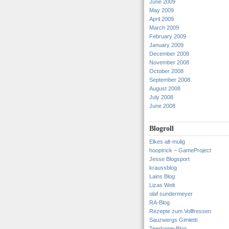
June 2009
May 2009
April 2009
March 2009
February 2009
January 2009
December 2008
November 2008
October 2008
September 2008
August 2008
July 2008
June 2008
Blogroll
Elkes alt-mulig
hooptrick – GameProject
Jesse Blogsport
kraussblog
Lains Blog
Lizas Welt
olaf sundermeyer
RA-Blog
Rezepte zum Vollfressen
Sauzwergs Gimletti
Teerlunge-Blog