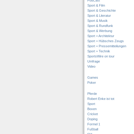
PodCast
Sport & Film
Sport & Geschichte
Sport & Literatur
Sport & Musik
Sport & Rundfunk
Sport & Werbung
Sport + Architektur
Sport + Hübsches Zeugs
Sport + Pressemitteilungen
Sport + Technik
SportsWire on tour
Umfrage
Video
Games
Poker
Pferde
Robert Enke ist tot
Sport
Boxen
Cricket
Doping
Formel 1
Fußball