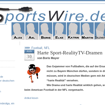
Football
,
NFL
Harte Sport-RealityTV-Dramen
AUG
30
von Boris Mayer
Das Gejammer von Fußballern, die auf der Ers
nicht zu Bayern München dürfen, sondern in d
müssen, wird in deutschen Medien gern mit At
.de
“harte Realität” versehen.
er deutschen
Wie Drama und harte Realität wirklich gehen, 
beim American Football in der NFL vorgemacht.
n
Artikel lesen
ndesliga, ein