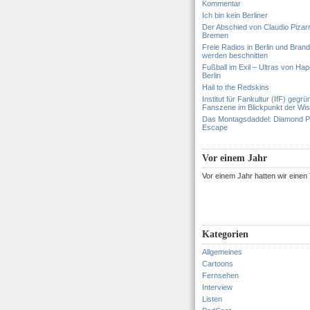
Kommentar
Ich bin kein Berliner
Der Abschied von Claudio Pizar
Bremen
Freie Radios in Berlin und Bran
werden beschnitten
Fußball im Exil – Ultras von Hapo
Berlin
Hail to the Redskins
Institut für Fankultur (IfF) gegrü
Fanszene im Blickpunkt der Wi
Das Montagsdaddel: Diamond 
Escape
Vor einem Jahr
Vor einem Jahr hatten wir eine
Kategorien
Allgemeines
Cartoons
Fernsehen
Interview
Listen