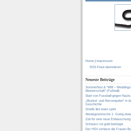
Home
|
Impressum
RSS Feed abonnieren
Neueste Beiträge
Sommerfest & “WM – Weddings
Meisterschaft” (Fußball)
Start von Fussball-gegen-Nazis
„Muskel- und Nervenjuden“ in d
Geschichte
Smells like team spirit
Abstiegswünsche 1- Going dow
Zeit für eine neue Enttäuschung
Schwarz-rot-gold-bekloppt
Der HSV verlässt die Frauen-Bu