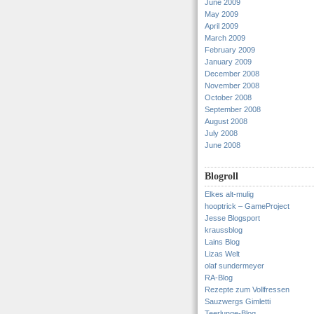
June 2009
May 2009
April 2009
March 2009
February 2009
January 2009
December 2008
November 2008
October 2008
September 2008
August 2008
July 2008
June 2008
Blogroll
Elkes alt-mulig
hooptrick – GameProject
Jesse Blogsport
kraussblog
Lains Blog
Lizas Welt
olaf sundermeyer
RA-Blog
Rezepte zum Vollfressen
Sauzwergs Gimletti
Teerlunge-Blog