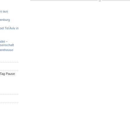
ro aus
denburg
el Tel Aviv in
ndet –
ssenschaft
Penthouse
n Tag Pause