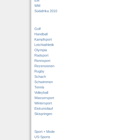
EM
WM
Südafrika 2010
Golf
Handball
Kampfsport
Leichtathletik
Olympia
Radsport
Rennsport
Rezensionen
Rugby
Schach
Schwimmen
Tennis
Volleyball
Wassersport
Wintersport
Eiskunstlauf
Skispringen
Sport + Mode
US-Sports