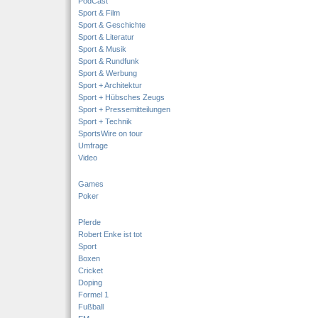
PodCast
Sport & Film
Sport & Geschichte
Sport & Literatur
Sport & Musik
Sport & Rundfunk
Sport & Werbung
Sport + Architektur
Sport + Hübsches Zeugs
Sport + Pressemitteilungen
Sport + Technik
SportsWire on tour
Umfrage
Video
Games
Poker
Pferde
Robert Enke ist tot
Sport
Boxen
Cricket
Doping
Formel 1
Fußball