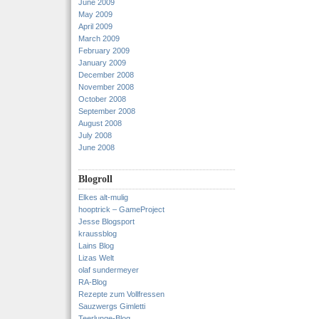
June 2009
May 2009
April 2009
March 2009
February 2009
January 2009
December 2008
November 2008
October 2008
September 2008
August 2008
July 2008
June 2008
Blogroll
Elkes alt-mulig
hooptrick – GameProject
Jesse Blogsport
kraussblog
Lains Blog
Lizas Welt
olaf sundermeyer
RA-Blog
Rezepte zum Vollfressen
Sauzwergs Gimletti
Teerlunge-Blog