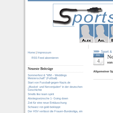
Sport & 
Home
|
Impressum
Ne
JUL
RSS Feed abonnieren
4
von
Neueste Beiträge
Allgemeiner Sp
Sommerfest & “WM – Weddings
Meisterschaft” (Fußball)
Start von Fussball-gegen-Nazis.de
„Muskel- und Nervenjuden“ in der deutschen
Geschichte
Smells like team spirit
Abstiegswünsche 1- Going down
Zeit für eine neue Enttäuschung
Schwarz-rot-gold-bekloppt
Der HSV verlässt die Frauen-Bundesliga, ein