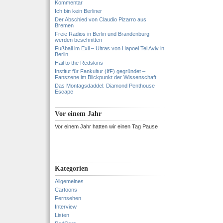
Kommentar
Ich bin kein Berliner
Der Abschied von Claudio Pizarro aus
Bremen
Freie Radios in Berlin und Brandenburg
werden beschnitten
Fußball im Exil – Ultras von Hapoel Tel Aviv in
Berlin
Hail to the Redskins
Institut für Fankultur (IfF) gegründet –
Fanszene im Blickpunkt der Wissenschaft
Das Montagsdaddel: Diamond Penthouse
Escape
Vor einem Jahr
Vor einem Jahr hatten wir einen Tag Pause
Kategorien
Allgemeines
Cartoons
Fernsehen
Interview
Listen