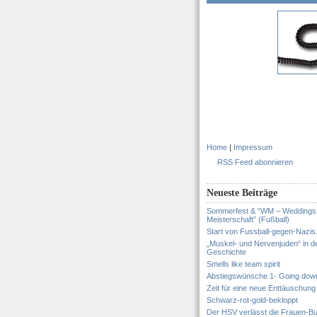
Home
|
Impressum
RSS Feed abonnieren
Neueste Beiträge
Sommerfest & “WM – Weddings
Meisterschaft” (Fußball)
Start von Fussball-gegen-Nazis
„Muskel- und Nervenjuden“ in d
Geschichte
Smells like team spirit
Abstiegswünsche 1- Going dow
Zeit für eine neue Enttäuschung
Schwarz-rot-gold-bekloppt
Der HSV verlässt die Frauen-Bu