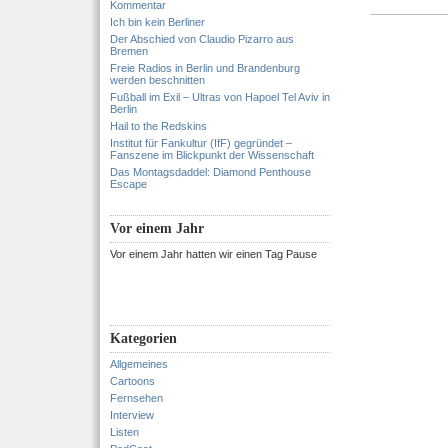
Kommentar
Ich bin kein Berliner
Der Abschied von Claudio Pizarro aus
Bremen
Freie Radios in Berlin und Brandenburg
werden beschnitten
Fußball im Exil – Ultras von Hapoel Tel Aviv in
Berlin
Hail to the Redskins
Institut für Fankultur (IfF) gegründet –
Fanszene im Blickpunkt der Wissenschaft
Das Montagsdaddel: Diamond Penthouse
Escape
Vor einem Jahr
Vor einem Jahr hatten wir einen Tag Pause
Kategorien
Allgemeines
Cartoons
Fernsehen
Interview
Listen