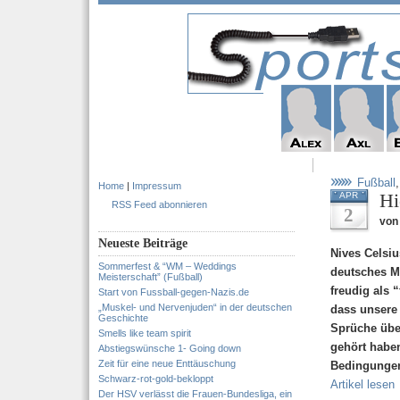
Fußball
Home
|
Impressum
Hi
APR
RSS Feed abonnieren
2
von 
Neueste Beiträge
Nives Celsiu
Sommerfest & “WM – Weddings
deutsches M
Meisterschaft” (Fußball)
freudig als 
Start von Fussball-gegen-Nazis.de
„Muskel- und Nervenjuden“ in der deutschen
dass unsere
Geschichte
Sprüche übe
Smells like team spirit
gehört haben
Abstiegswünsche 1- Going down
Zeit für eine neue Enttäuschung
Bedingungen
Schwarz-rot-gold-bekloppt
Artikel lesen
Der HSV verlässt die Frauen-Bundesliga, ein