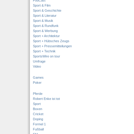
PodCast
Sport & Film
Sport & Geschichte
Sport & Literatur
Sport & Musik
Sport & Rundfunk
Sport & Werbung
Sport + Architektur
Sport + Hübsches Zeugs
Sport + Pressemitteilungen
Sport + Technik
SportsWire on tour
Umfrage
Video
Games
Poker
Pferde
Robert Enke ist tot
Sport
Boxen
Cricket
Doping
Formel 1
Fußball