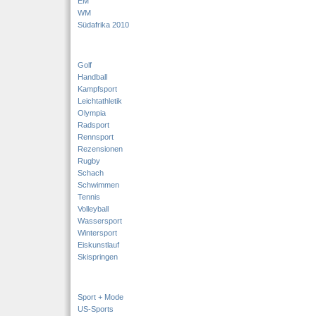
EM
WM
Südafrika 2010
Golf
Handball
Kampfsport
Leichtathletik
Olympia
Radsport
Rennsport
Rezensionen
Rugby
Schach
Schwimmen
Tennis
Volleyball
Wassersport
Wintersport
Eiskunstlauf
Skispringen
Sport + Mode
US-Sports