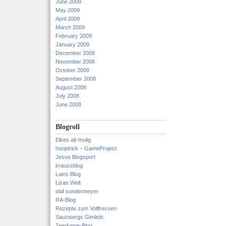
June 2009
May 2009
April 2009
March 2009
February 2009
January 2009
December 2008
November 2008
October 2008
September 2008
August 2008
July 2008
June 2008
Blogroll
Elkes alt-mulig
hooptrick – GameProject
Jesse Blogsport
kraussblog
Lains Blog
Lizas Welt
olaf sundermeyer
RA-Blog
Rezepte zum Vollfressen
Sauzwergs Gimletti
Teerlunge-Blog